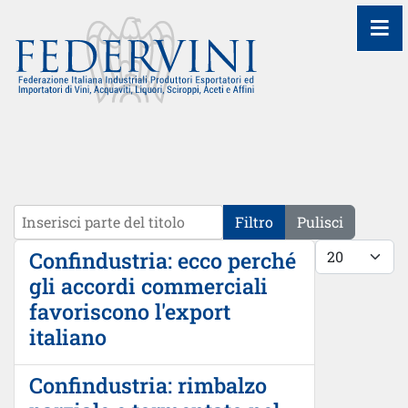
≡
Inserisci parte del titolo
Filtro
Pulisci
Visualizza #
Confindustria: ecco perché
gli accordi commerciali
favoriscono l'export
italiano
Confindustria: rimbalzo