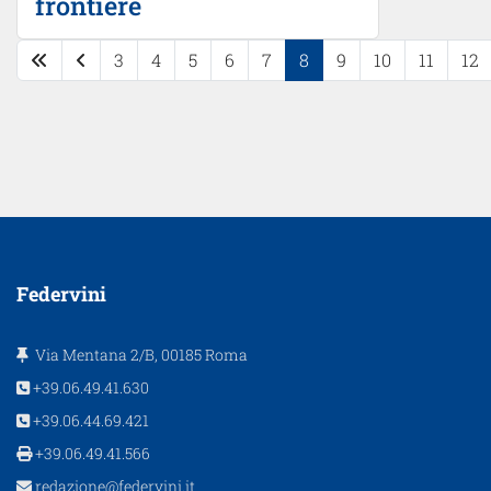
frontiere
3
4
5
6
7
8
9
10
11
12
Pagina 8 di 37
Federvini
Via Mentana 2/B, 00185 Roma
+39.06.49.41.630
+39.06.44.69.421
+39.06.49.41.566
redazione@federvini.it