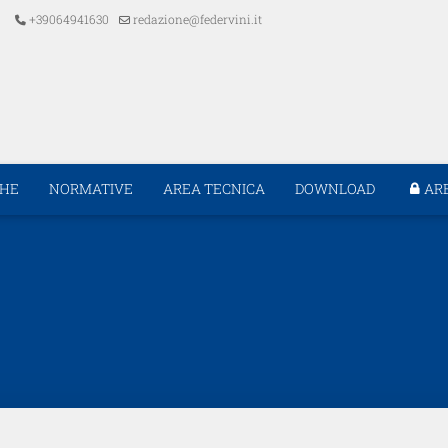
+39064941630
redazione@federvini.it
CHE
NORMATIVE
AREA TECNICA
DOWNLOAD
AR