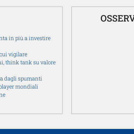
OSSERV
nta in più a investire
cui vigilare
i, think tank su valore
ata dagli spumanti
p player mondiali
one