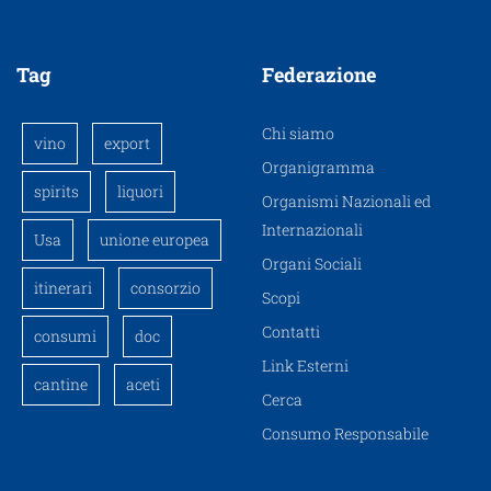
Tag
Federazione
Chi siamo
vino
export
Organigramma
spirits
liquori
Organismi Nazionali ed
Internazionali
Usa
unione europea
Organi Sociali
itinerari
consorzio
Scopi
Contatti
consumi
doc
Link Esterni
cantine
aceti
Cerca
Consumo Responsabile