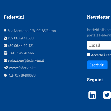
Federvini
Newsletter
Iscriviti alla n
Via Mentana 2/B, 00185 Roma
portale Federvi
+39.06.49.41.630
+39.06.44.69.421
+39.06.49.41.566
Accetto i
Ter
redazione@federvini.it
Iscriviti
www.federvini.it
C.F. 01719400580
Seguici