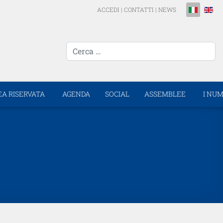
Seleziona la 
ACCEDI
|
CONTATTI
|
NEWS
cerca...
EA RISERVATA
AGENDA
SOCIAL
ASSEMBLEE
I NUM