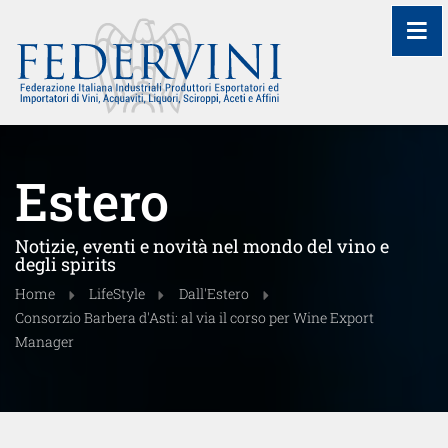
≡
Estero
Notizie, eventi e novità nel mondo del vino e
degli spirits
Home
LifeStyle
Dall'Estero
Consorzio Barbera d'Asti: al via il corso per Wine Export
Manager