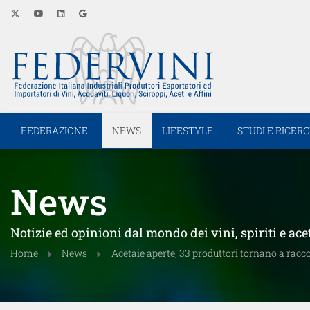
FEDERAZIONE
NEWS
LIFESTYLE
STUDI E RICER
News
Notizie ed opinioni dal mondo dei vini, spiriti e ace
Home
News
Acetaie aperte, 33 produttori tornano a racc