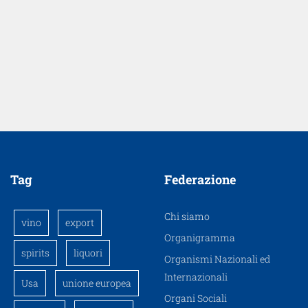
Tag
Federazione
Chi siamo
vino
export
Organigramma
spirits
liquori
Organismi Nazionali ed
Internazionali
Usa
unione europea
Organi Sociali