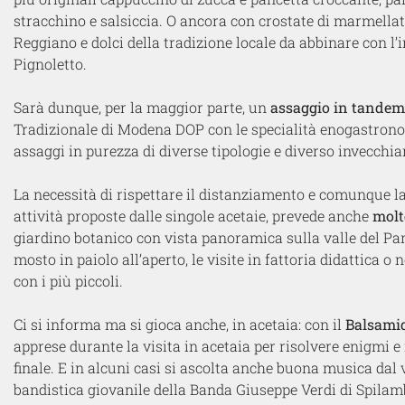
stracchino e salsiccia. O ancora con crostate di marmellata
Reggiano e dolci della tradizione locale da abbinare con 
Pignoletto.
Sarà dunque, per la maggior parte, un
assaggio in tandem
Tradizionale di Modena DOP con le specialità enogastrono
assaggi in purezza di diverse tipologie e diverso invecch
La necessità di rispettare il distanziamento e comunque la 
attività proposte dalle singole acetaie, prevede anche
molte
giardino botanico con vista panoramica sulla valle del Pan
mosto in paiolo all’aperto, le visite in fattoria didattica
con i più piccoli.
Ci si informa ma si gioca anche, in acetaia: con il
Balsami
apprese durante la visita in acetaia per risolvere enigmi 
finale. E in alcuni casi si ascolta anche buona musica dal
bandistica giovanile della Banda Giuseppe Verdi di Spilam