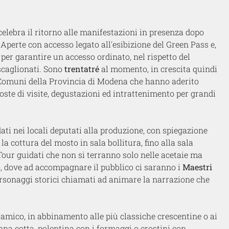
celebra il ritorno alle manifestazioni in presenza dopo
perte con accesso legato all'esibizione del Green Pass e,
a per garantire un accesso ordinato, nel rispetto del
scaglionati.
Sono
trentatré
al momento, in crescita quindi
ari Comuni della Provincia di Modena che hanno aderito
ste di visite, degustazioni ed intrattenimento per grandi
idati nei locali deputati alla produzione, con spiegazione
a cottura del mosto in sala bollitura, fino alla sala
Tour guidati che non si terranno solo nelle acetaie ma
o, dove ad accompagnare il pubblico ci saranno i
Maestri
ersonaggi storici chiamati ad animare la narrazione che
samico, in abbinamento alle più classiche crescentine o ai
nna cotta, polentina con i formaggi o crostini con