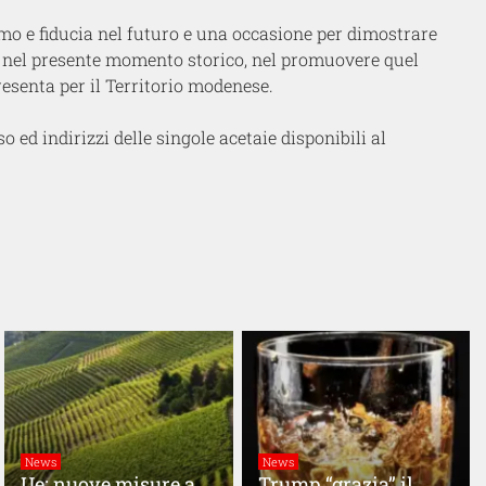
mo e fiducia nel futuro e una occasione per dimostrare
tto nel presente momento storico, nel promuovere quel
ppresenta per il Territorio modenese.
ed indirizzi delle singole acetaie disponibili al
News
News
Ue: nuove misure a
Trump “grazia” il