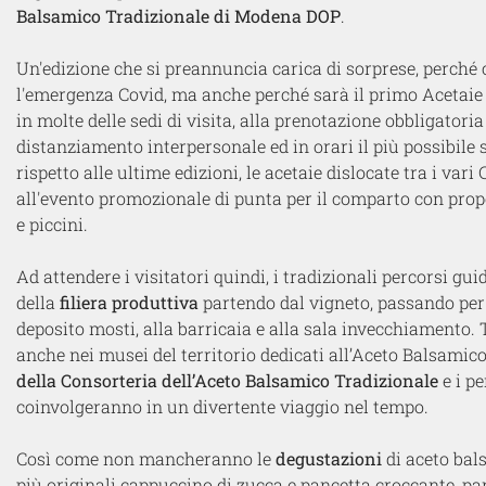
Balsamico Tradizionale di Modena DOP
.
Un'edizione che si preannuncia carica di sorprese, perché 
l'emergenza Covid, ma anche perché sarà il primo Acetaie A
in molte delle sedi di visita, alla prenotazione obbligatori
distanziamento interpersonale ed in orari il più possibile 
rispetto alle ultime edizioni, le acetaie dislocate tra i v
all'evento promozionale di punta per il comparto con propo
e piccini.
Ad attendere i visitatori quindi, i tradizionali percorsi gu
della
filiera produttiva
partendo dal vigneto, passando per l
deposito mosti, alla barricaia e alla sala invecchiamento. 
anche nei musei del territorio dedicati all’Aceto Balsamic
della Consorteria dell’Aceto Balsamico Tradizionale
e i p
coinvolgeranno in un divertente viaggio nel tempo.
Così come non mancheranno le
degustazioni
di aceto bal
più originali cappuccino di zucca e pancetta croccante, pa