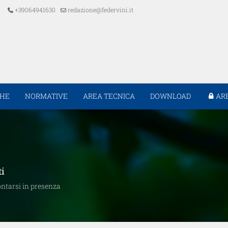
+39064941630
redazione@federvini.it
CHE
NORMATIVE
AREA TECNICA
DOWNLOAD
AR
ti
ontarsi in presenza