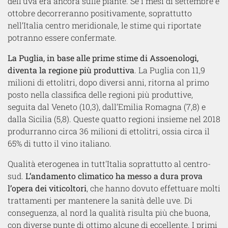
dell'uva era ancora sulle piante. Se i mesi di settembre e
ottobre decorreranno positivamente, soprattutto
nell’Italia centro meridionale, le stime qui riportate
potranno essere confermate.
La Puglia, in base alle prime stime di Assoenologi,
diventa la regione più produttiva
. La Puglia con 11,9
milioni di ettolitri, dopo diversi anni, ritorna al primo
posto nella classifica delle regioni più produttive,
seguita dal Veneto (10,3), dall’Emilia Romagna (7,8) e
dalla Sicilia (5,8). Queste quatto regioni insieme nel 2018
produrranno circa 36 milioni di ettolitri, ossia circa il
65% di tutto il vino italiano.
Qualità eterogenea in tutt'Italia soprattutto al centro-
sud.
L’andamento climatico ha messo a dura prova
l’opera dei viticoltori
, che hanno dovuto effettuare molti
trattamenti per mantenere la sanità delle uve. Di
conseguenza, al nord la qualità risulta più che buona,
con diverse punte di ottimo alcune di eccellente. I primi