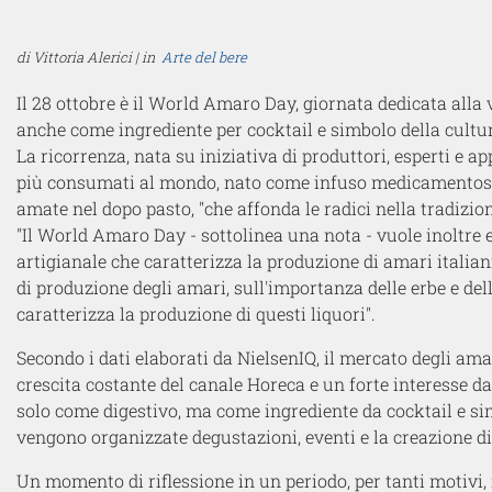
di Vittoria Alerici | in
Arte del bere
Il 28 ottobre è il World Amaro Day, giornata dedicata alla
anche come ingrediente per cocktail e simbolo della cultur
La ricorrenza, nata su iniziativa di produttori, esperti e a
più consumati al mondo, nato come infuso medicamentoso 
amate nel dopo pasto, "che affonda le radici nella tradizione
"Il World Amaro Day - sottolinea una nota - vuole inoltre e
artigianale che caratterizza la produzione di amari italia
di produzione degli amari, sull'importanza delle erbe e delle
caratterizza la produzione di questi liquori".
Secondo i dati elaborati da NielsenIQ, il mercato degli amar
crescita costante del canale Horeca e un forte interesse d
solo come digestivo, ma come ingrediente da cocktail e si
vengono organizzate degustazioni, eventi e la creazione di
Un momento di riflessione in un periodo, per tanti motivi, no