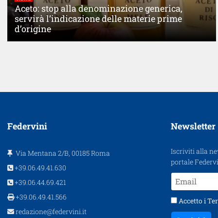
Aceto: stop alla denominazione generica,
servirà l’indicazione delle materie prime
d’origine
Federvini
Newsletter
Iscriviti alla n
Via Mentana 2/B, 00185 Roma
portale Federvi
+39.06.49.41.630
+39.06.44.69.421
+39.06.49.41.566
Accetto i
Ter
redazione@federvini.it