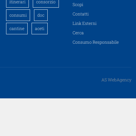
itinerari
consorzio
Scopi
Contatti
consumi
doc
Link Esterni
cantine
aceti
Cerca
Consumo Responsabile
AS WebAgency