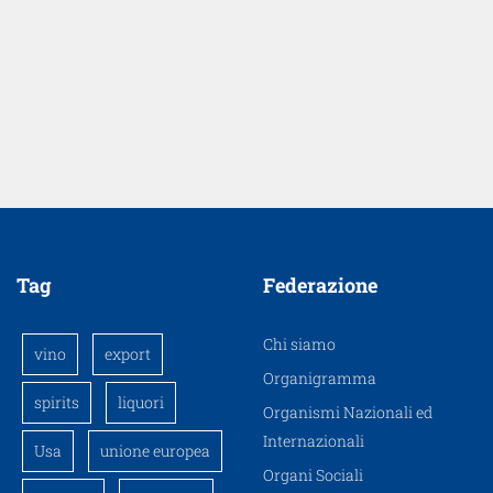
Tag
Federazione
Chi siamo
vino
export
Organigramma
spirits
liquori
Organismi Nazionali ed
Internazionali
Usa
unione europea
Organi Sociali