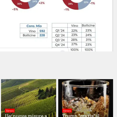
News
News
Ue: nuove misure a
Trump “grazia” il