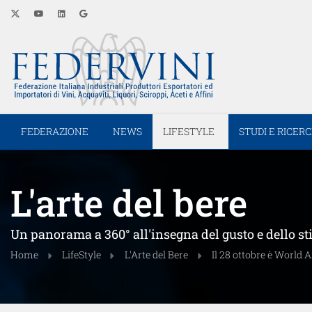
FEDERAZIONE
NEWS
LIFESTYLE
STUDI E RICER
L'arte del bere
Un panorama a 360° all'insegna del gusto e dello st
Home
LifeStyle
L'Arte del Bere
Il 28 ottobre è World