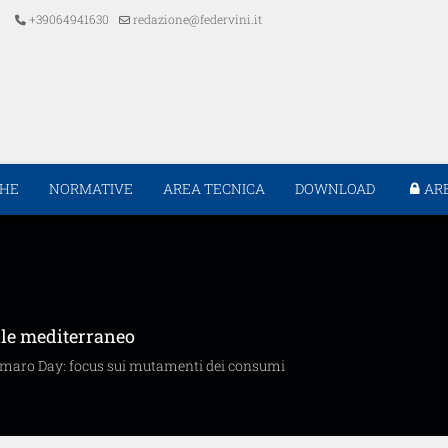
+39064941630
redazione@federvini.it
CHE
NORMATIVE
AREA TECNICA
DOWNLOAD
AR
ile mediterraneo
 Amaro Day: focus sui mutamenti dei consumi