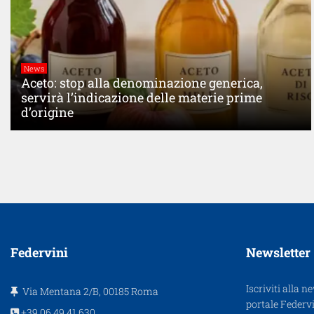
News
Aceto: stop alla denominazione generica,
servirà l’indicazione delle materie prime
d’origine
Federvini
Newsletter
Iscriviti alla n
Via Mentana 2/B, 00185 Roma
portale Federvi
+39.06.49.41.630