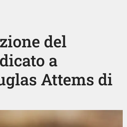
izione del
dicato a
glas Attems di