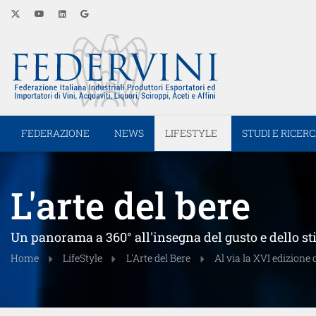
FEDERAZIONE
NEWS
LIFESTYLE
STUDI E RICER
L'arte del bere
Un panorama a 360° all'insegna del gusto e dello st
Home
LifeStyle
L'Arte del Bere
Al via la XVI edizione