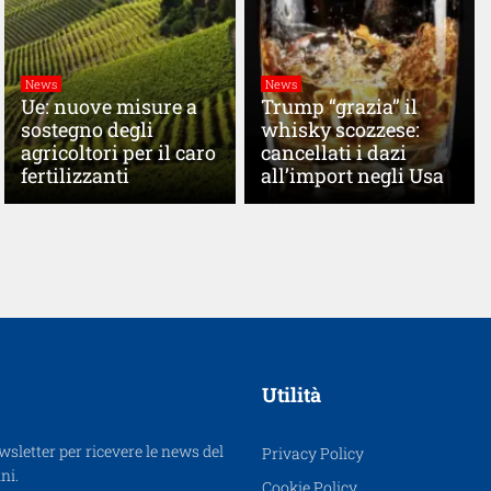
News
News
Ue: nuove misure a
Trump “grazia” il
sostegno degli
whisky scozzese:
agricoltori per il caro
cancellati i dazi
fertilizzanti
all’import negli Usa
Utilità
ewsletter per ricevere le news del
Privacy Policy
ni.
Cookie Policy