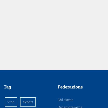
Tag
Federazione
Chi siamo
vino
export
Organigramma