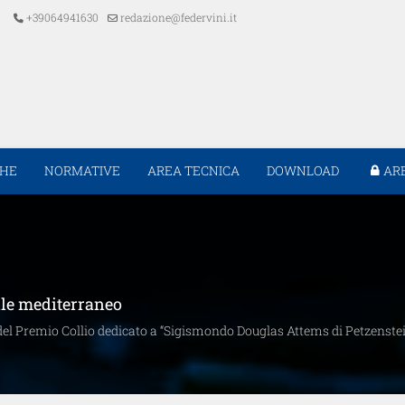
+39064941630
redazione@federvini.it
CHE
NORMATIVE
AREA TECNICA
DOWNLOAD
AR
ile mediterraneo
 del Premio Collio dedicato a “Sigismondo Douglas Attems di Petzenste