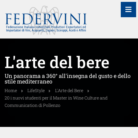
≡
L'arte del bere
Un panorama a 360° all'insegna del gusto e dello
stile mediterraneo
Home
LifeStyle
L'Arte del Bere
20 i nuovi studenti per il Master in Wine Culture and
Communication di Pollenzo