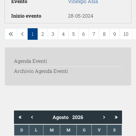
Vinexpo Asia
28-05-2024
1
2
3
4
5
6
7
8
9
10
Agenda Eventi
Archivio Agenda Eventi
Agosto
2026
D
L
M
M
G
V
S