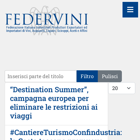
≡
Inserisci parte del titolo
Filtro
Pulisci
Visualizza #
“Destination Summer”,
campagna europea per
eliminare le restrizioni ai
viaggi
#CantiereTurismoConfindustria: