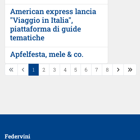
American express lancia
"Viaggio in Italia",
piattaforma di guide
tematiche
Apfelfesta, mele & co.
1
2
3
4
5
6
7
8
Pagina 1 di 8
Federvini