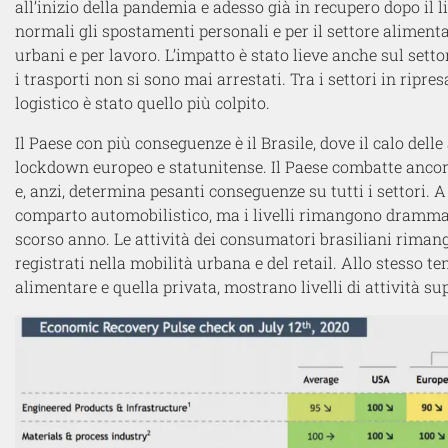
all’inizio della pandemia e adesso già in recupero dopo il li
normali gli spostamenti personali e per il settore alimen
urbani e per lavoro. L’impatto è stato lieve anche sul setto
i trasporti non si sono mai arrestati. Tra i settori in ripr
logistico è stato quello più colpito.
Il Paese con più conseguenze è il Brasile, dove il calo delle
lockdown europeo e statunitense. Il Paese combatte ancora 
e, anzi, determina pesanti conseguenze su tutti i settori. 
comparto automobilistico, ma i livelli rimangono drammatic
scorso anno. Le attività dei consumatori brasiliani rimangon
registrati nella mobilità urbana e del retail. Allo stesso te
alimentare e quella privata, mostrano livelli di attività sup