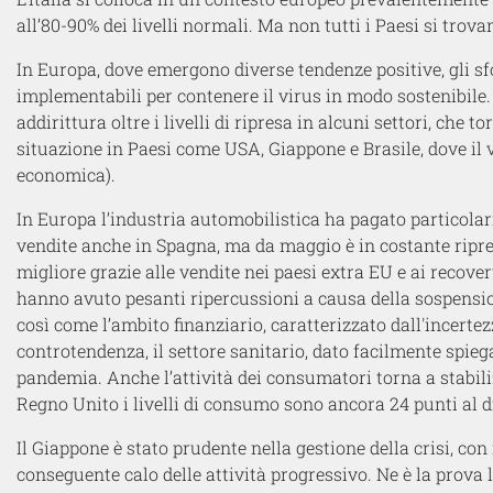
all’80-90% dei livelli normali. Ma non tutti i Paesi si trova
In Europa, dove emergono diverse tendenze positive, gli sf
implementabili per contenere il virus in modo sostenibile
addirittura oltre i livelli di ripresa in alcuni settori, che 
situazione in Paesi come USA, Giappone e Brasile, dove il 
economica).
In Europa l’industria automobilistica ha pagato particol
vendite anche in Spagna, ma da maggio è in costante ripre
migliore grazie alle vendite nei paesi extra EU e ai recover
hanno avuto pesanti ripercussioni a causa della sospension
così come l’ambito finanziario, caratterizzato dall'incertez
controtendenza, il settore sanitario, dato facilmente spie
pandemia. Anche l’attività dei consumatori torna a stabil
Regno Unito i livelli di consumo sono ancora 24 punti al di 
Il Giappone è stato prudente nella gestione della crisi, c
conseguente calo delle attività progressivo. Ne è la prova 