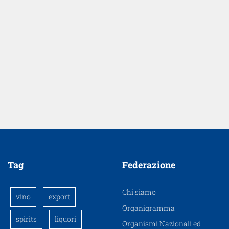
Tag
Federazione
Chi siamo
vino
export
Organigramma
spirits
liquori
Organismi Nazionali ed