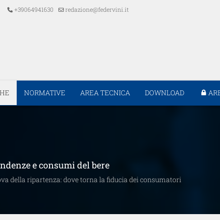
+39064941630
redazione@federvini.it
CHE
NORMATIVE
AREA TECNICA
DOWNLOAD
AR
tendenze e consumi del bere
va della ripartenza: dove torna la fiducia dei consumatori