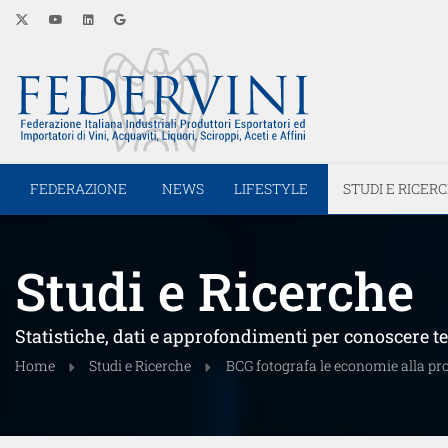
FEDERAZIONE
NEWS
LIFESTYLE
STUDI E RICER
Studi e Ricerche
Statistiche, dati e approfondimenti per conoscere 
Home
Studi e Ricerche
BCG fotografa le economie alla pro