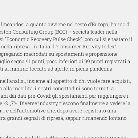
 allineandosi a quanto avviene nel resto d’Europa, hanno di
Boston Consulting Group (BCG) – società leader nella
si “Economic Recovery Pulse Check”, con cui si è tastato il
ella ripresa. In Italia il “Consumer Activity Index” -
 aggregando macrodati su spostamenti e propensione
lio segna 91 punti, poco inferiori ai 99 punti registrati a
nti al minimo toccato ad aprile, in piena pandemia.
nell’analisi, insieme all’appetito di chi vuole fare acquisti,
alla mobilità, i nostri concittadini sono tornati a
ani dai dati pre-Covid: gli spostamenti per raggiungere i
 e -21,7%. Diverse industry riescono finalmente a vedere la
ziari e dell’automotive che, dopo avere registrato una
stra grandi segnali di ripresa, seppur rimanendo lontano
tabile, in cui tutti i settori industriali stanno tornando