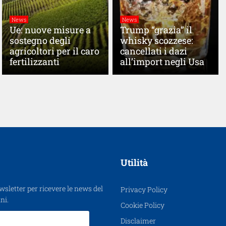
News
News
Ue: nuove misure a
Trump “grazia” il
sostegno degli
whisky scozzese:
agricoltori per il caro
cancellati i dazi
fertilizzanti
all’import negli Usa
Utilità
ewsletter per ricevere le news del
Privacy Policy
ni.
Cookie Policy
Disclaimer