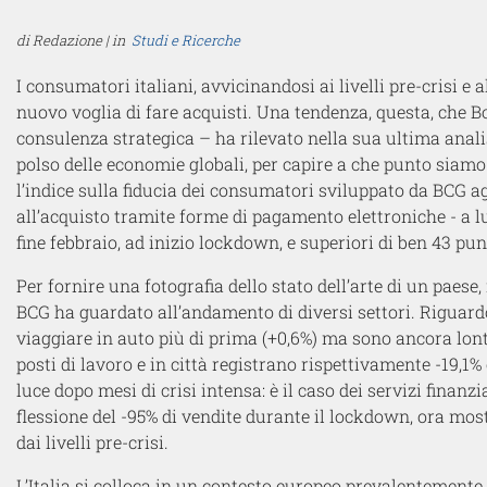
di Redazione | in
Studi e Ricerche
I consumatori italiani, avvicinandosi ai livelli pre-crisi e
nuovo voglia di fare acquisti. Una tendenza, questa, che 
consulenza strategica – ha rilevato nella sua ultima anali
polso delle economie globali, per capire a che punto siamo n
l’indice sulla fiducia dei consumatori sviluppato da BCG
all’acquisto tramite forme di pagamento elettroniche - a lug
fine febbraio, ad inizio lockdown, e superiori di ben 43 pu
Per fornire una fotografia dello stato dell’arte di un paese, 
BCG ha guardato all’andamento di diversi settori. Riguardo 
viaggiare in auto più di prima (+0,6%) ma sono ancora lont
posti di lavoro e in città registrano rispettivamente -19,1%
luce dopo mesi di crisi intensa: è il caso dei servizi finan
flessione del -95% di vendite durante il lockdown, ora mo
dai livelli pre-crisi.
L’Italia si colloca in un contesto europeo prevalentemente s