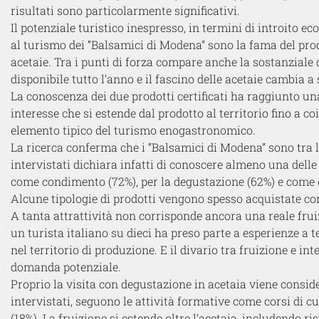
risultati sono particolarmente significativi.
Il potenziale turistico inespresso, in termini di introito ec
al turismo dei “Balsamici di Modena” sono la fama del prodot
acetaie. Tra i punti di forza compare anche la sostanziale d
disponibile tutto l’anno e il fascino delle acetaie cambia a
La conoscenza dei due prodotti certificati ha raggiunto u
interesse che si estende dal prodotto al territorio fino a c
elemento tipico del turismo enogastronomico.
La ricerca conferma che i “Balsamici di Modena” sono tra le 
intervistati dichiara infatti di conoscere almeno una delle
come condimento (72%), per la degustazione (62%) e come e
Alcune tipologie di prodotti vengono spesso acquistate com
A tanta attrattività non corrisponde ancora una reale frui
un turista italiano su dieci ha preso parte a esperienze a t
nel territorio di produzione. E il divario tra fruizione e i
domanda potenziale.
Proprio la visita con degustazione in acetaia viene conside
intervistati, seguono le attività formative come corsi di cu
(18%). La fruizione si estende oltre l’acetaia, includendo r