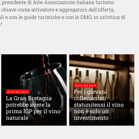
,
presidente di
Aite-Associazione italiana turismo
 chiave come attivatore e aggregatore dell’offerta,
i e con le guide turistiche e con le DMO, in un’ottica di
o
”.
Arte del bere
Per i giovani
Arte del bere
La Gran Bretagna
collezionisti
potrebbe avere la
statunitensi il vino
prima IGP per il vino
non è solo un
naturale
investimento