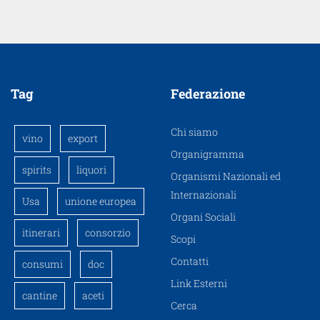
Tag
Federazione
Chi siamo
vino
export
Organigramma
spirits
liquori
Organismi Nazionali ed
Internazionali
Usa
unione europea
Organi Sociali
itinerari
consorzio
Scopi
Contatti
consumi
doc
Link Esterni
cantine
aceti
Cerca