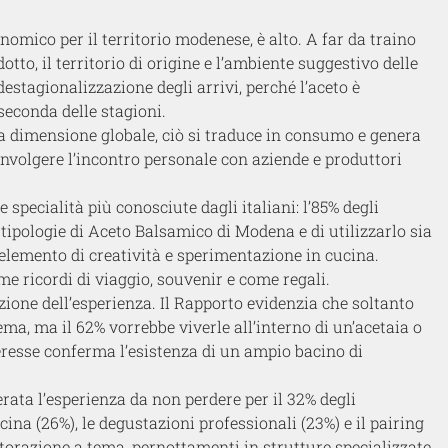
onomico per il territorio modenese, è alto
. A far da traino
to, il territorio di origine e l’ambiente suggestivo delle
estagionalizzazione degli arrivi, perché l’
aceto
è
 seconda delle stagioni.
na dimensione globale, ciò si traduce in consumo e genera
oinvolgere l’incontro personale con aziende e produttori
specialità più conosciute dagli italiani: l’85% degli
 tipologie di
Aceto Balsamico
di Modena e di utilizzarlo sia
lemento di creatività e sperimentazione in cucina.
e ricordi di viaggio, souvenir e come regali.
zione dell’esperienza
.
Il Rapporto evidenzia che soltanto
ema, ma il 62% vorrebbe viverle all’interno di un’acetaia o
nteresse conferma l’esistenza di un ampio bacino di
rata l’esperienza da non perdere per il 32% degli
cina (26%), le degustazioni professionali (23%) e il pairing
istorazione a tema, pernottamenti in strutture specializzate