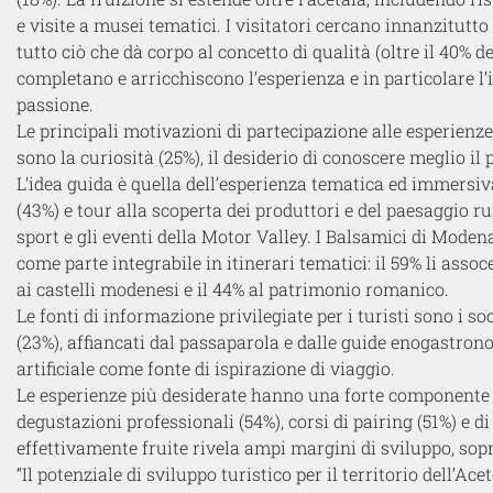
e visite a musei tematici. I visitatori cercano innanzitutto
tutto ciò che dà corpo al concetto di qualità (oltre il 40% d
completano e arricchiscono l’esperienza e in particolare l’
passione.
Le principali motivazioni di partecipazione alle esperienz
sono la curiosità (25%), il desiderio di conoscere meglio il p
L’idea guida è quella dell’esperienza tematica ed immersiva
(43%) e tour alla scoperta dei produttori e del paesaggio r
sport e gli eventi della Motor Valley. I Balsamici di Moden
come parte integrabile in itinerari tematici: il 59% li assoc
ai castelli modenesi e il 44% al patrimonio romanico.
Le fonti di informazione privilegiate per i turisti sono i 
(23%), affiancati dal passaparola e dalle guide enogastron
artificiale come fonte di ispirazione di viaggio.
Le esperienze più desiderate hanno una forte componente s
degustazioni professionali (54%), corsi di pairing (51%) e d
effettivamente fruite rivela ampi margini di sviluppo, sopra
“
Il potenziale di sviluppo turistico per il territorio dell’
Acet