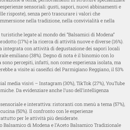
 esperienze sensoriali: gusti, sapori, nuovi abbinamenti e
elle risposte), senza però trascurare i valori che
immersione nella tradizione, nella convivialità e nella
e turistiche legate al mondo dei “Balsamici di Modena”
rodotto (17%) e la ricerca di attività nuove e diverse (16%).
 integrata con attività di degustazione dei sapori locali
urale emiliano (38%). Degno di nota è il binomio con lo
a sono percepiti, infatti, non come esperienza isolata, ma
erebbe a visite ai caseifici del Parmigiano Reggiano, il 53%
social media visivi – Instagram (30%), TikTok (27%), YouTube
omiche. Da evidenziare anche l’uso dell’intelligenza
ensoriale e interattiva: ristoranti con menù a tema (57%),
i cucina (50%). Il confronto con le esperienze
ttutto per le attività più desiderate.
o Balsamico
di Modena e l’
Aceto Balsamico
Tradizionale