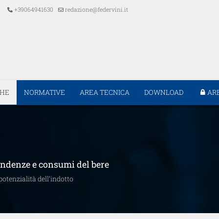
+39064941630
redazione@federvini.it
CHE
NORMATIVE
AREA TECNICA
DOWNLOAD
AR
tendenze e consumi del bere
otenzialità dell’indotto