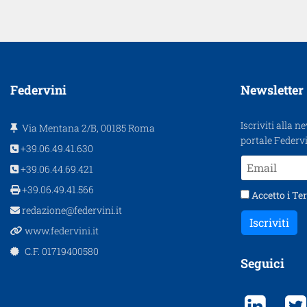
Federvini
Newsletter
Iscriviti alla n
Via Mentana 2/B, 00185 Roma
portale Federvi
+39.06.49.41.630
+39.06.44.69.421
+39.06.49.41.566
Accetto i
Ter
redazione@federvini.it
Iscriviti
www.federvini.it
C.F. 01719400580
Seguici