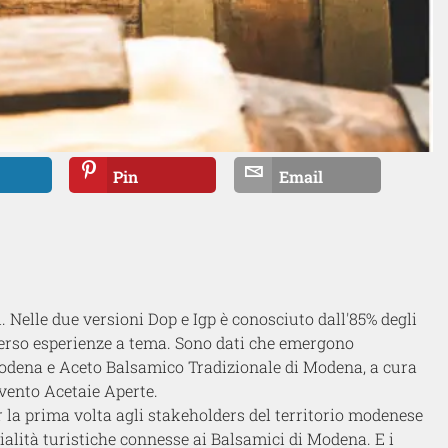
Pin
Email
i. Ne
lle due versioni Dop e Igp è conosciuto dall'85% degli
 verso esperienze a tema. Sono dati che emergono
odena e
Aceto Balsamico
Tradizionale di Modena
, a cura
vento Acetaie Aperte.
er la prima volta agli stakeholders del territorio modenese
zialità turistiche connesse ai Balsamici di Modena. E i