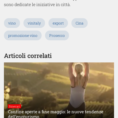
sono dedicate le iniziative in città.
vino
vinitaly
export
Cina
promozione vino
Prosecco
Articoli correlati
Itinerari
Cantine aperte a fine maggio: le nuove tendenze
dell’enoturismo