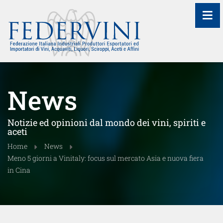
≡
News
Notizie ed opinioni dal mondo dei vini, spiriti e
aceti
Home
News
Meno 5 giorni a Vinitaly: focus sul mercato Asia e nuova fiera
in Cina