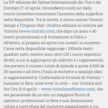
La 53ª edizione del Salone Internazionale dei Vini e dei
Distillati (7-10 aprile, Veronafiere) è sold out dallo
scorso novembre nonostante l’aumento della superficie
netta disponibile. Tra le novità, il nuovo salone Vinitaly
Design e l’Organic Hall. Un’altra edizione in crescita per
Vinitaly (
www.vinitaly.com
), che dopo un anno e 40
eventi promozionali e di formazione in Italia e
all’estero, si prepara ad aprire con numeri in aumento.
L’area netta disponibile raggiunge i 100mila metri
quadrati netti, mentre sono oltre 130 i nuovi espositori
diretti, a cui si aggiungono gli indiretti e i rappresentati,
che portano il numero totale di aziende a quota 4.600 da
35 nazioni e ad oltre 17mila le etichette a catalogo (dati
in aggiornamento). Confermata la formula di Vinitaly –
business in fiera, wine lover in città – con Vinitaly and
the City (5-8 aprile –
www.vinitalyandthecity.com
), che
sta garantendo da un lato un maggiore flusso di
operatori professionali in fiera e una diminuzione
voluta e controllata del visitatore appassionato a cui