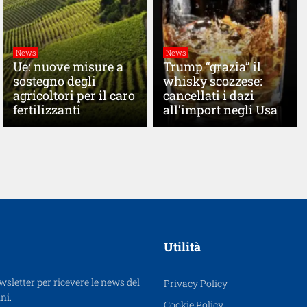
News
News
Ue: nuove misure a
Trump “grazia” il
sostegno degli
whisky scozzese:
agricoltori per il caro
cancellati i dazi
fertilizzanti
all’import negli Usa
Utilità
ewsletter per ricevere le news del
Privacy Policy
ni.
Cookie Policy