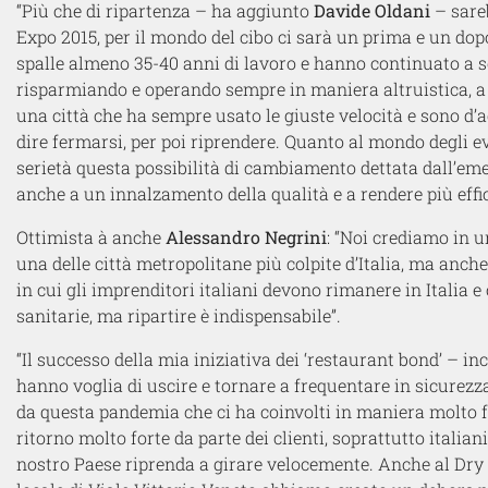
“Più che di ripartenza – ha aggiunto
Davide Oldani
– sare
Expo 2015, per il mondo del cibo ci sarà un prima e un dop
spalle almeno 35-40 anni di lavoro e hanno continuato a se
risparmiando e operando sempre in maniera altruistica, a
una città che ha sempre usato le giuste velocità e sono d’a
dire fermarsi, per poi riprendere. Quanto al mondo degli ev
serietà questa possibilità di cambiamento dettata dall’em
anche a un innalzamento della qualità e a rendere più effic
Ottimista à anche
Alessandro Negrini
: “Noi crediamo in u
una delle città metropolitane più colpite d’Italia, ma anch
in cui gli imprenditori italiani devono rimanere in Italia e
sanitarie, ma ripartire è indispensabile”.
“Il successo della mia iniziativa dei ‘restaurant bond’ – in
hanno voglia di uscire e tornare a frequentare in sicurezz
da questa pandemia che ci ha coinvolti in maniera molto f
ritorno molto forte da parte dei clienti, soprattutto italia
nostro Paese riprenda a girare velocemente. Anche al Dry 