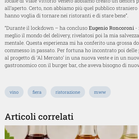
locale di Viale Vittorio Veneto abbiamo creato un dehors 
all’aperto. Certo, non abbiamo più quel pubblico straniero 
hanno voglia di tornare nei ristoranti e di stare bene”.
“Durante il lockdown – ha concluso
Eugenio Roncoroni
- 
meglio il mondo del delivery, rivelatosi poi la mia salvez
mentale. Questa esperienza mi ha conferito una grossa dose
commesso in passato. Per fortuna ho incontrato poi delle
al progetto di ‘Al Mercato’ in una nuova veste e in un nuov
gastronomico con il burger bar, che aveva bisogno di nuova
vino
fiera
ristorazione
mww
Articoli correlati