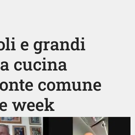
oli e grandi
la cucina
fronte comune
ne week