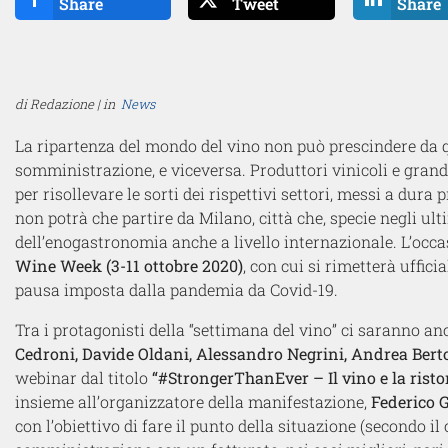
Share
Tweet
Share
di Redazione | in
News
La ripartenza del mondo del vino non può prescindere da q
somministrazione, e viceversa. Produttori vinicoli e gran
per risollevare le sorti dei rispettivi settori, messi a dura
non potrà che partire da Milano, città che, specie negli ult
dell’enogastronomia anche a livello internazionale. L’occa
Wine Week (3-11 ottobre 2020)
, con cui si rimetterà uffi
pausa imposta dalla pandemia da Covid-19.
Tra i protagonisti della “settimana del vino” ci saranno a
Cedroni, Davide Oldani, Alessandro Negrini, Andrea Ber
webinar dal titolo
“#StrongerThanEver – Il vino e la rist
insieme all’organizzatore della manifestazione,
Federico 
con l’obiettivo di fare il punto della situazione (secondo il 