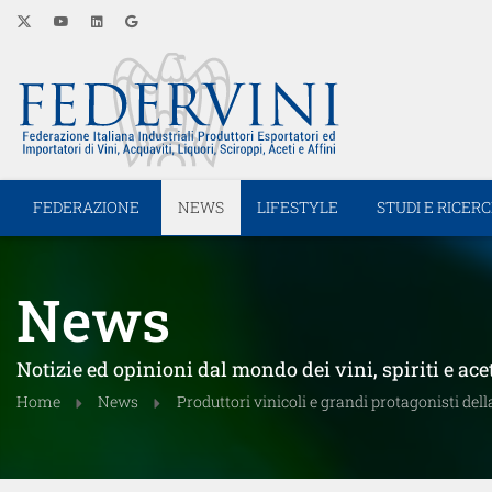
FEDERAZIONE
NEWS
LIFESTYLE
STUDI E RICER
News
Notizie ed opinioni dal mondo dei vini, spiriti e ace
Home
News
Produttori vinicoli e grandi protagonisti de