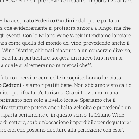
l 60% dei livelli pre-Covid) e ribadire l’importanza di fare
o – ha auspicato
Federico Gordini
- dal quale parta un
a che evidentemente si protrarrà ancora a lungo, ma che
gli eventi. Con la Milano Wine Week intendiamo lanciare
enza come quella del mondo del vino, prevedendo anche il
i Wine District, abbinati ciascuno a un consorzio diverso,
Babila, in particolare, sorgerà un nuovo hub in cui si
lla quale si alterneranno numerosi chef”.
 futuro riservi ancora delle incognite, hanno lanciato
 Cedroni
- siamo ripartiti bene. Non abbiamo visto cali di
mica qualificata, c’è turismo. Ora ci troviamo in una
ferimento non solo a livello locale. Speriamo che il
nfrastrutture potenziando l’alta velocità e prevedendo un
riparta seriamente e, in questo senso, la Milano Wine
re di settore, sarà un’occasione imperdibile per degustare i
are cibi che possano duettare alla perfezione con essi”.