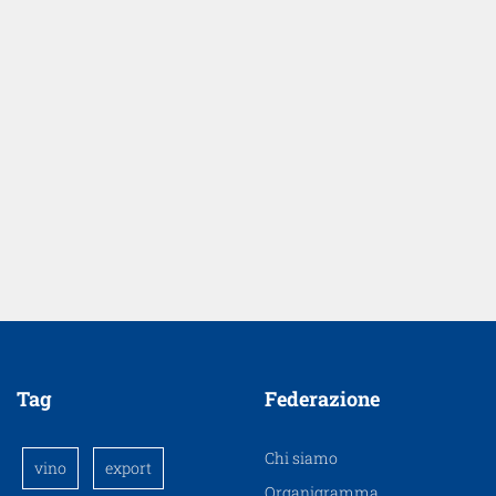
Tag
Federazione
Chi siamo
vino
export
Organigramma