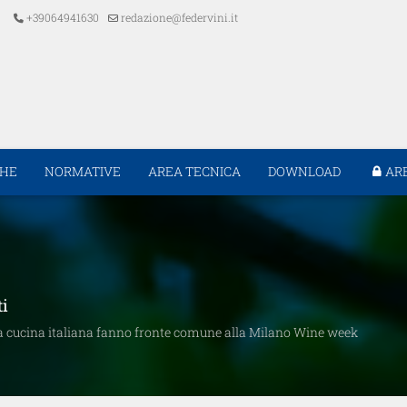
+39064941630
redazione@federvini.it
CHE
NORMATIVE
AREA TECNICA
DOWNLOAD
AR
ti
lla cucina italiana fanno fronte comune alla Milano Wine week