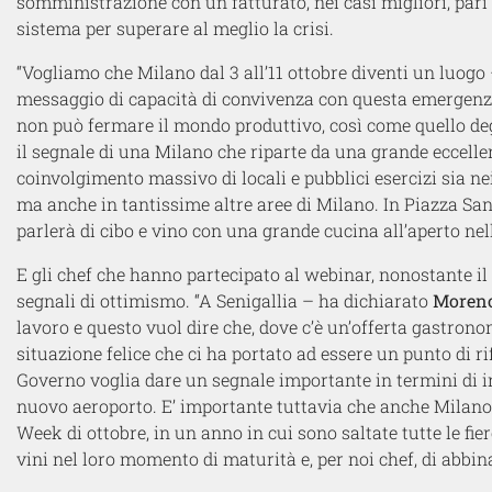
somministrazione con un fatturato, nei casi migliori, pari a
sistema per superare al meglio la crisi.
“Vogliamo che Milano dal 3 all’11 ottobre diventi un luog
messaggio di capacità di convivenza con questa emergenz
non può fermare il mondo produttivo, così come quello de
il segnale di una Milano che riparte da una grande eccell
coinvolgimento massivo di locali e pubblici esercizi sia ne
ma anche in tantissime altre aree di Milano. In Piazza San 
parlerà di cibo e vino con una grande cucina all’aperto ne
E gli chef che hanno partecipato al webinar, nonostante il
segnali di ottimismo. “A Senigallia – ha dichiarato
Moreno
lavoro e questo vuol dire che, dove c’è un’offerta gastrono
situazione felice che ci ha portato ad essere un punto di ri
Governo voglia dare un segnale importante in termini di i
nuovo aeroporto. E’ importante tuttavia che anche Milano 
Week di ottobre, in un anno in cui sono saltate tutte le fie
vini nel loro momento di maturità e, per noi chef, di abbin