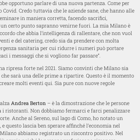
bbe opportuno parlare di una nuova partenza. Come per
o Covid. Credo tuttavia che le aziende sane, che hanno alle
minare in maniera corretta, facendo sacrifici,
 un certo punto sapranno venirne fuori. La mia Milano è
ccordo che abbia l’intelligenza di rallentare, che non vuol
enti e del catering, credo sia da prendere con molta
ergenza sanitaria per cui ridurre i numeri può portare
aci i messaggi che si vogliono far passare”.
na ripresa forte nel 2021. Siamo convinti che Milano sia
e che sarà una delle prime a ripartire. Questo è il momento
 creare molti eventi qui. Sia pure con nuove regole
calza
Andrea Berton
– è la dimostrazione che le persone
a i ristoranti. Non dobbiamo fermarci e farci penalizzare
orte. Anche al Sereno, sul lago di Como, ho notato un
ni, e questo lascia ben sperare affinché l’economia nel
Milano abbiamo registrato un riscontro positivo. Nel