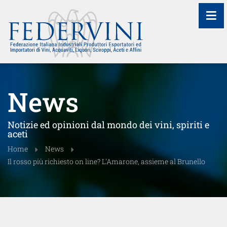
≡
News
Notizie ed opinioni dal mondo dei vini, spiriti e
aceti
Home
News
Il rosso più richiesto on line? L'Amarone, assieme al Brunello