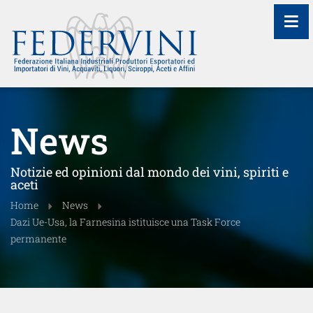
≡
News
Notizie ed opinioni dal mondo dei vini, spiriti e
aceti
Home
News
Dazi Ue-Usa, la Farnesina istituisce una Task Force
permanente