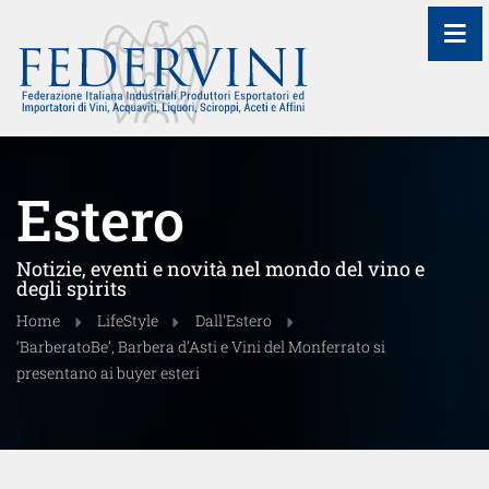
≡
Estero
Notizie, eventi e novità nel mondo del vino e
degli spirits
Home
LifeStyle
Dall'Estero
‘BarberatoBe’, Barbera d’Asti e Vini del Monferrato si
presentano ai buyer esteri