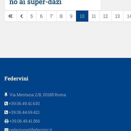
no ai super-dazi
5
6
7
8
9
10
11
12
13
1
Pagina 10 di 17
Federvini
Via Mentana 2/B, 00185 Roma
+39.06.49.41.630
+39.06.44.69.421
+39.06.49.41.566
redazione@federvini.it