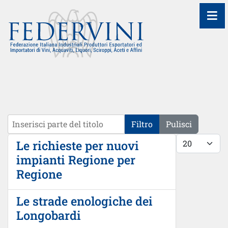
≡
Inserisci parte del titolo
Filtro
Pulisci
Visualizza #
Le richieste per nuovi
impianti Regione per
Regione
Le strade enologiche dei
Longobardi