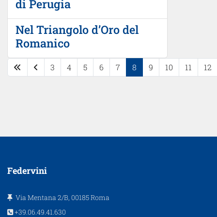
di Perugia
Nel Triangolo d’Oro del
Romanico
3
4
5
6
7
8
9
10
11
12
Pagina 8 di 12
Federvini
Via Mentana 2/B, 00185 Roma
+39.06.49.41.630