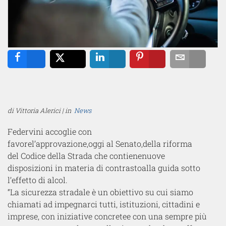
Share
Tweet
Share
Pin
Email
di Vittoria Alerici | in
News
Federvini
accoglie con
favore
l’approvazione
,
oggi
al
Senato
,
del
la riforma
del
Codice della Strada che
contiene
nuove
disposizioni
in materia di contrasto
alla guida sotto
l’effetto di alcol
.
“
La sicurezza stradale
è un obiettivo su cui siamo
chiamati ad impegnarci tutti, istituzioni, cittadini e
imprese
, con
iniziative
concret
e
e
con
una
sempre più