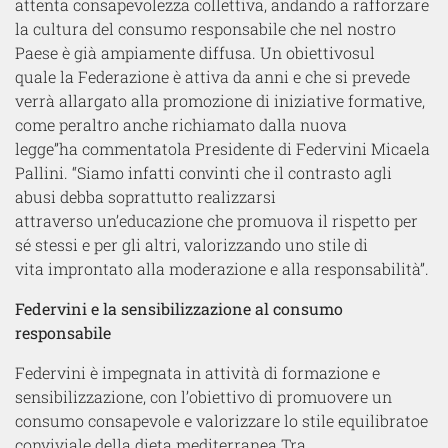
attenta
consapevolezza collettiva
, andando a rafforzare
la cultura del consumo responsabile che nel nostro
Paese è già ampiamente diffusa
. Un
obiettivo
sul
quale
la Federazione è attiva da anni
e
che si prevede
verrà allargato alla
promozione
di
iniziative
formativ
e
,
come peraltro anche richiamato dalla nuova
legge”
ha
commentato
la Presidente di Federvini
Micaela
Pallini
.
“
S
iamo
infatti
convinti che
il contrasto agli
abusi debba soprattutto realizzarsi
attraverso
un’educazione che promuova il rispetto per
sé stessi e per gli altri, valorizzando un
o stile di
vita
improntato alla moderazione e alla responsabilità
”.
Federvini e la sensibilizzazione al consumo
responsabile
Federvini è impegnata in attività di formazione e
sensibilizzazione, con l’obiettivo di promuovere un
consumo consapevole e valorizzare
lo
stile
equilibrato
e
conviviale
della dieta mediterranea.
Tra