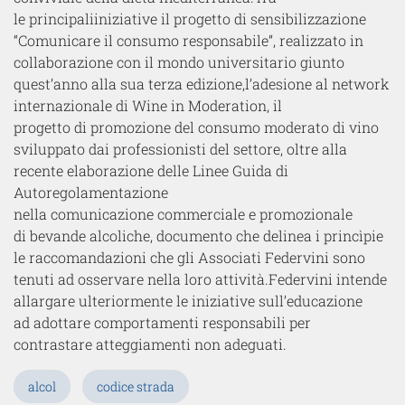
le
principali
iniziative
il
progett
o
di sensibilizzazione
“
Comunicare il consumo responsabile
”, realizzato in
collaborazione con il mondo universitario giunto
quest’anno alla sua terza edizione
,
l’adesione al network
internazionale di Wine in Moderation
,
il
progetto
di
promozione del
consumo moderato di vino
sviluppat
o
dai professionisti del settore
,
oltre
al
la
recente elaborazione delle
Linee Guida di
Autoregolamentazione
nella
c
omunicazione
c
ommerciale e
pr
omozionale
di
b
evande
al
coliche
, documento che delinea
i princìpi
e
le raccomandazioni
che
gli Associati
Federvini sono
tenuti ad osservare
nella loro attività
.
Federvini intende
allargare ulteriormente le iniziative sull’educazione
ad
adottare comportamenti responsabili per
contrastare
atteggiamenti
non adeguati.
alcol
codice strada