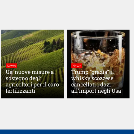
News
News
Ue: nuove misure a
Trump “grazia” il
sostegno degli
whisky scozzese:
agricoltori per il caro
cancellati i dazi
fertilizzanti
all’import negli Usa