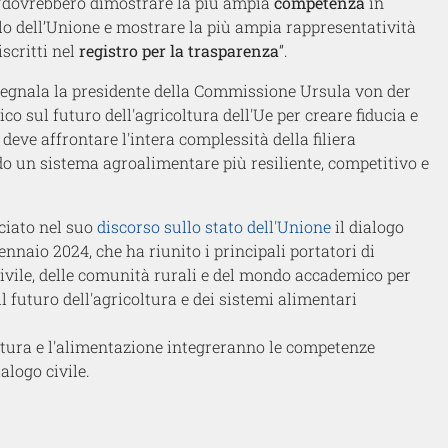
, “dovrebbero dimostrare la più ampia
competenza
in
ello dell’Unione e mostrare la più ampia rappresentatività
scritti nel
registro per la trasparenza
”.
- segnala la presidente della Commissione Ursula von der
co sul futuro dell'agricoltura dell'Ue per creare fiducia e
deve affrontare l'intera complessità della filiera
do un sistema agroalimentare più resiliente, competitivo e
iato nel suo
discorso sullo stato dell'Unione
il dialogo
ennaio 2024, che ha riunito i principali portatori di
 civile, delle comunità rurali e del mondo accademico per
futuro dell'agricoltura e dei sistemi alimentari
oltura e l'alimentazione integreranno le competenze
ialogo civile.