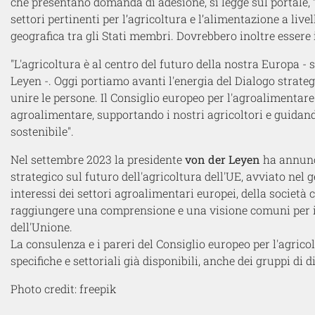
che presentano domanda di adesione, si legge sul portale
settori pertinenti per l’agricoltura e l’alimentazione a liv
geografica tra gli Stati membri. Dovrebbero inoltre essere i
"L'agricoltura è al centro del futuro della nostra Europa 
Leyen -. Oggi portiamo avanti l'energia del Dialogo strategi
unire le persone. Il Consiglio europeo per l'agroalimentare 
agroalimentare, supportando i nostri agricoltori e guidan
sostenibile".
Nel settembre 2023 la presidente
von der Leyen
ha annunc
strategico sul futuro dell'agricoltura dell'UE, avviato nel g
interessi dei settori agroalimentari europei, della società
raggiungere una comprensione e una visione comuni per il 
dell'Unione.
La consulenza e i pareri del Consiglio europeo per l'agric
specifiche e settoriali già disponibili, anche dei gruppi di d
Photo credit: freepik