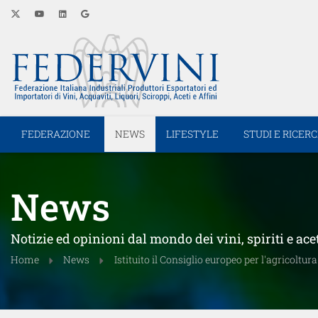
FEDERAZIONE
NEWS
LIFESTYLE
STUDI E RICER
News
Notizie ed opinioni dal mondo dei vini, spiriti e ace
Home
News
Istituito il Consiglio europeo per l'agricoltur