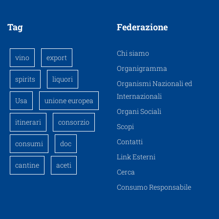
Tag
Federazione
Chi siamo
vino
export
Organigramma
spirits
liquori
Organismi Nazionali ed
Internazionali
Usa
unione europea
Organi Sociali
itinerari
consorzio
Scopi
Contatti
consumi
doc
Link Esterni
cantine
aceti
Cerca
Consumo Responsabile