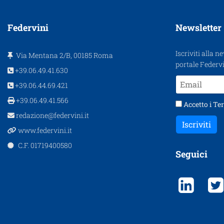
Federvini
Newsletter
Iscriviti alla n
Via Mentana 2/B, 00185 Roma
portale Federvi
+39.06.49.41.630
+39.06.44.69.421
+39.06.49.41.566
Accetto i
Ter
redazione@federvini.it
Iscriviti
www.federvini.it
C.F. 01719400580
Seguici