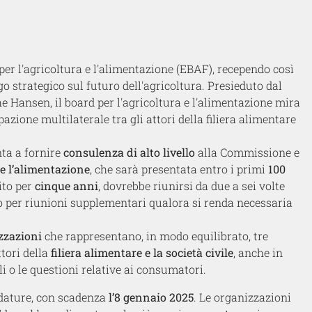
er l'agricoltura e l'alimentazione (EBAF), recependo così
o strategico sul futuro dell'agricoltura. Presieduto dal
e Hansen, il board per l'agricoltura e l'alimentazione mira
azione multilaterale tra gli attori della filiera alimentare
nta a fornire
consulenza di alto livello
alla Commissione e
 e l’alimentazione
, che sarà presentata entro i primi
100
ito per
cinque anni
, dovrebbe riunirsi da due a sei volte
 per riunioni supplementari qualora si renda necessaria
zzazioni
che rappresentano, in modo equilibrato, tre
attori della
filiera alimentare e la società civile
, anche in
li o le questioni relative ai consumatori.
idature, con scadenza
l’8 gennaio 2025
. Le organizzazioni