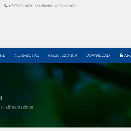
+39064941630
redazione@federvini.it
CHE
NORMATIVE
AREA TECNICA
DOWNLOAD
AR
ti
a e l'alimentazione