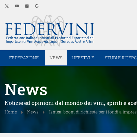
FEDERAZIONE
NEWS
LIFESTYLE
STUDI E RICER
News
Notizie ed opinioni dal mondo dei vini, spiriti e ace
Home
News
Ismea: boom di richieste per i fondi a impres