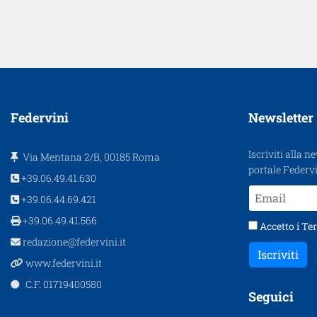
Federvini
Newsletter
Iscriviti alla n
Via Mentana 2/B, 00185 Roma
portale Federvi
+39.06.49.41.630
+39.06.44.69.421
+39.06.49.41.566
Accetto i
Ter
redazione@federvini.it
Iscriviti
www.federvini.it
C.F. 01719400580
Seguici