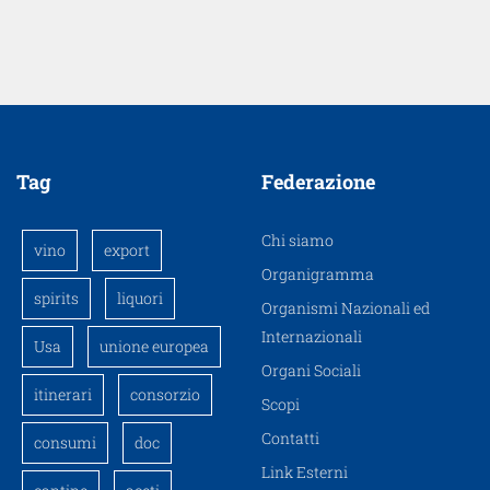
Tag
Federazione
Chi siamo
vino
export
Organigramma
spirits
liquori
Organismi Nazionali ed
Internazionali
Usa
unione europea
Organi Sociali
itinerari
consorzio
Scopi
Contatti
consumi
doc
Link Esterni