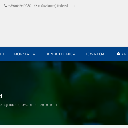
+39064941630
redazione@federvini.it
CHE
NORMATIVE
AREA TECNICA
DOWNLOAD
AR
ti
e agricole giovanili e femminili