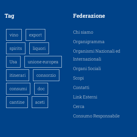
Tag
Federazione
Chi siamo
vino
export
Organigramma
spirits
liquori
Organismi Nazionali ed
Internazionali
Usa
unione europea
Organi Sociali
itinerari
consorzio
Scopi
Contatti
consumi
doc
Link Esterni
cantine
aceti
Cerca
Consumo Responsabile