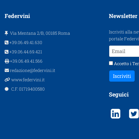
Federvini
Newsletter
Iscriviti alla n
Via Mentana 2/B, 00185 Roma
portale Federvi
+39.06.49.41.630
+39.06.44.69.421
+39.06.49.41.566
Accetto i
Ter
redazione@federvini.it
Iscriviti
www.federvini.it
C.F. 01719400580
Seguici