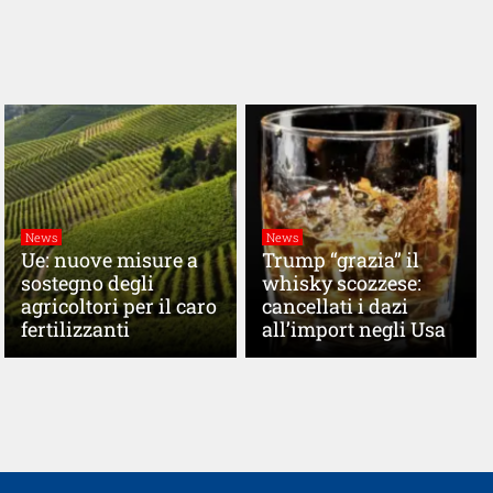
News
News
Ue: nuove misure a
Trump “grazia” il
sostegno degli
whisky scozzese:
agricoltori per il caro
cancellati i dazi
fertilizzanti
all’import negli Usa