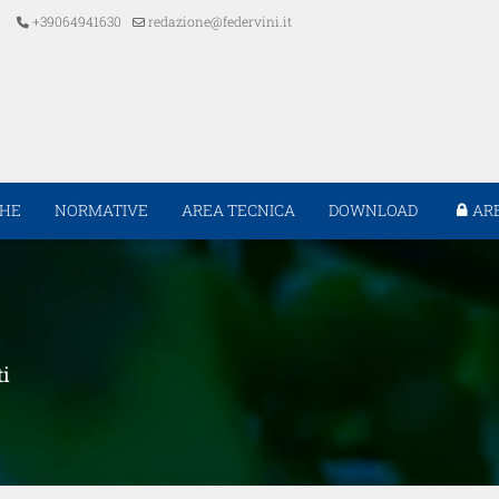
+39064941630
redazione@federvini.it
CHE
NORMATIVE
AREA TECNICA
DOWNLOAD
AR
ti