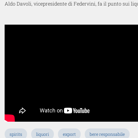
Aldo Davoli, vicepresidente di Federvini, fa il punto sui l
spirits
liquori
export
bere responsabile