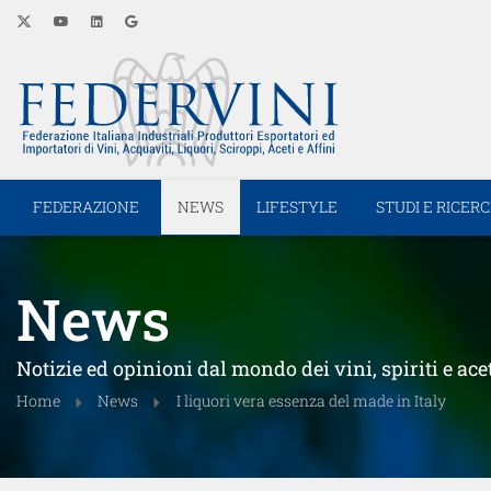
FEDERAZIONE
NEWS
LIFESTYLE
STUDI E RICER
News
Notizie ed opinioni dal mondo dei vini, spiriti e ace
Home
News
I liquori vera essenza del made in Italy