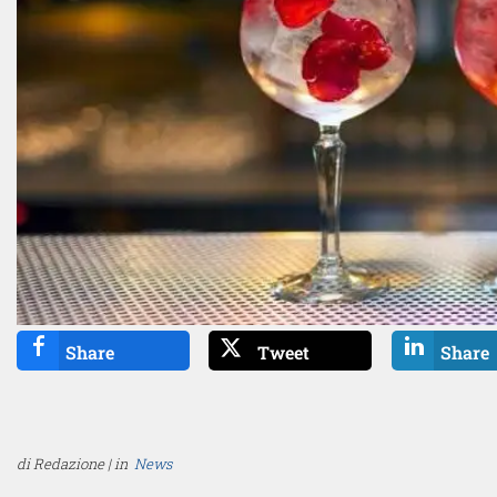
Share
Tweet
Share
di Redazione | in
News