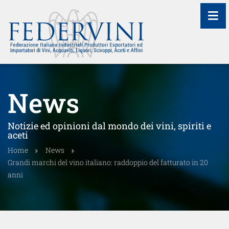
≡
News
Notizie ed opinioni dal mondo dei vini, spiriti e
aceti
Home
News
Grandi marchi del vino italiano: raddoppio del fatturato in 20
anni