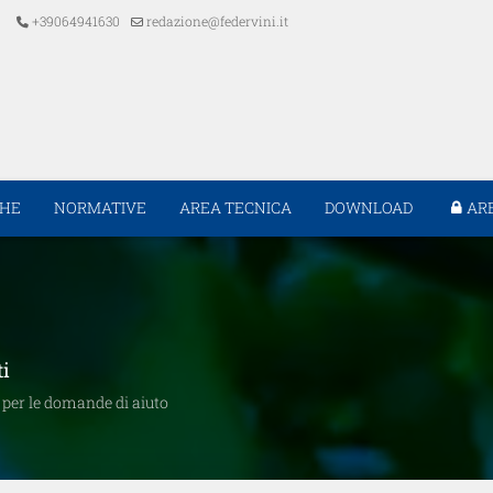
+39064941630
redazione@federvini.it
CHE
NORMATIVE
AREA TECNICA
DOWNLOAD
AR
ti
e per le domande di aiuto