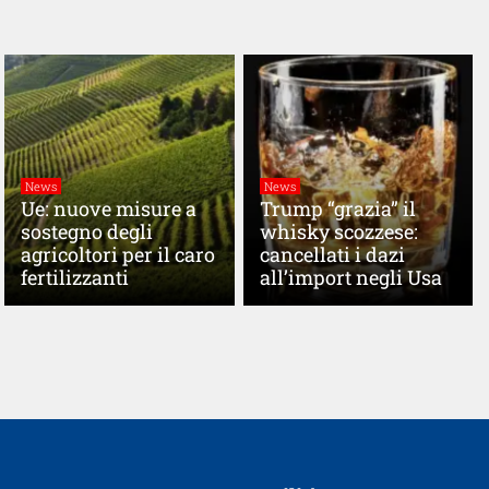
News
News
Ue: nuove misure a
Trump “grazia” il
sostegno degli
whisky scozzese:
agricoltori per il caro
cancellati i dazi
fertilizzanti
all’import negli Usa