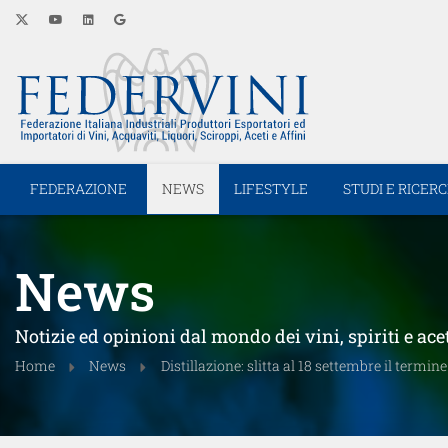
FEDERAZIONE
NEWS
LIFESTYLE
STUDI E RICER
News
Notizie ed opinioni dal mondo dei vini, spiriti e ace
Home
News
Distillazione: slitta al 18 settembre il termin