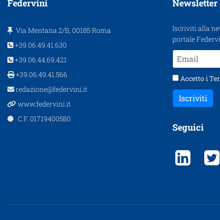
Federvini
Newsletter
Iscriviti alla n
Via Mentana 2/B, 00185 Roma
portale Federvi
+39.06.49.41.630
+39.06.44.69.421
+39.06.49.41.566
Accetto i
Ter
redazione@federvini.it
Iscriviti
www.federvini.it
C.F. 01719400580
Seguici