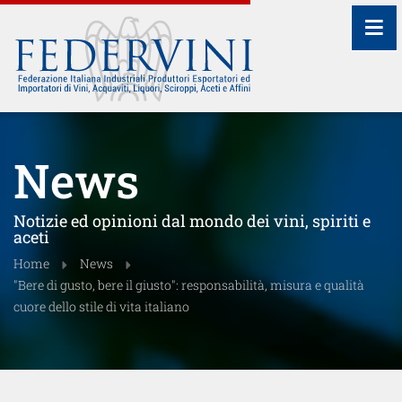
≡
News
Notizie ed opinioni dal mondo dei vini, spiriti e
aceti
Home
News
"Bere di gusto, bere il giusto": responsabilità, misura e qualità
cuore dello stile di vita italiano