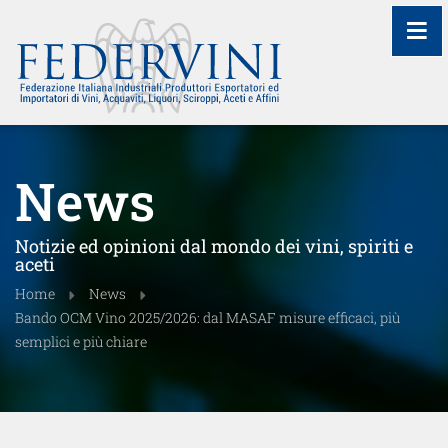
≡
News
Notizie ed opinioni dal mondo dei vini, spiriti e
aceti
Home
News
Bando OCM Vino 2025/2026: dal MASAF misure efficaci, più
semplici e più chiare