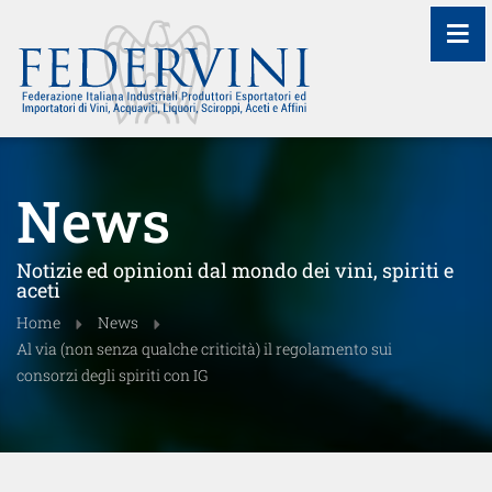
≡
News
Notizie ed opinioni dal mondo dei vini, spiriti e
aceti
Home
News
Al via (non senza qualche criticità) il regolamento sui
consorzi degli spiriti con IG