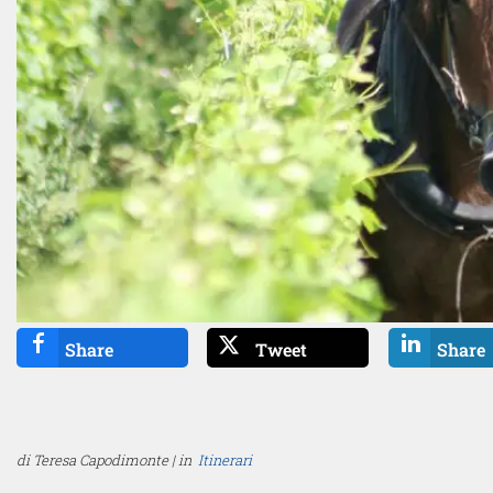
Share
Tweet
Share
di Teresa Capodimonte | in
Itinerari