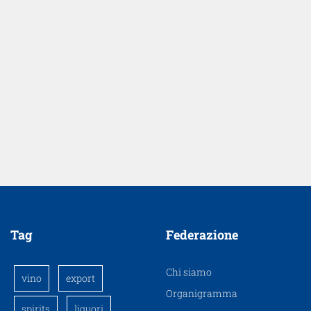
Tag
Federazione
Chi siamo
vino
export
Organigramma
spirits
liquori