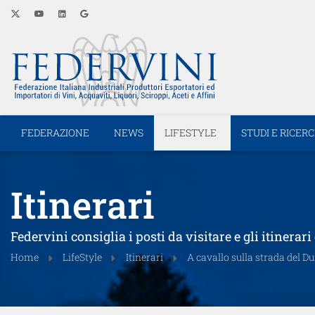
FEDERAZIONE
NEWS
LIFESTYLE
STUDI E RICER
Itinerari
Federvini consiglia i posti da visitare e gli itinera
Home
LifeStyle
Itinerari
A cavallo sulla strada del Du