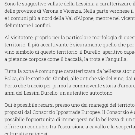
Sono le suggestive vallate della Lessinia a caratterizzare il
delle province di Verona e Vicenza. Nella parte veronese il t
e i comuni più a nord della Val d’Alpone, mentre nel vicent
delimitarne i confini.
Al visitatore, proprio per la particolare morfologia di quest
territorio. Il più accattivante è sicuramente quello che po
vino simbolo di questo territorio, il Durello, aperitivo ca
a pietanze corpose come il baccalà, la trota e l’anguilla.
Tutta la zona è comunque caratterizzata da bellezze storich
Bolca, dalle storie dei Cimbri, alle antiche vie del vino, da
Porto che tracciò per primo la commovente storia d’amore
anni del Lessini Durello: un autentico autoctono.
Qui è possibile recarsi presso uno dei maneggi del terriotor
proposti dal Consorzio Ippostrade Europee. Il Consorzio è 
possibile l'opportunità di immergersi nella bellezza di un t
offrire un connubio tra l'escursione a cavallo e la scoperta
culturali e religiosi.