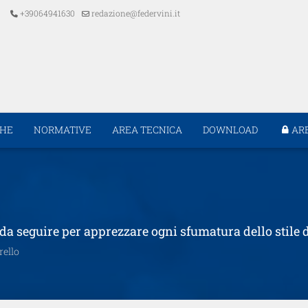
+39064941630
redazione@federvini.it
CHE
NORMATIVE
AREA TECNICA
DOWNLOAD
AR
ri da seguire per apprezzare ogni sfumatura dello stile 
rello