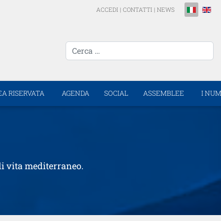
Seleziona la 
ACCEDI
|
CONTATTI
|
NEWS
cerca...
EA RISERVATA
AGENDA
SOCIAL
ASSEMBLEE
I NUM
di vita mediterraneo.