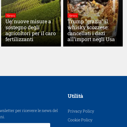
News
News
Ue: nuove misure a
Trump “grazia” il
sostegno degli
whisky scozzese:
agricoltori per il caro
cancellati i dazi
fertilizzanti
all’import negli Usa
Utilità
ewsletter per ricevere le news del
Privacy Policy
ni.
Cookie Policy