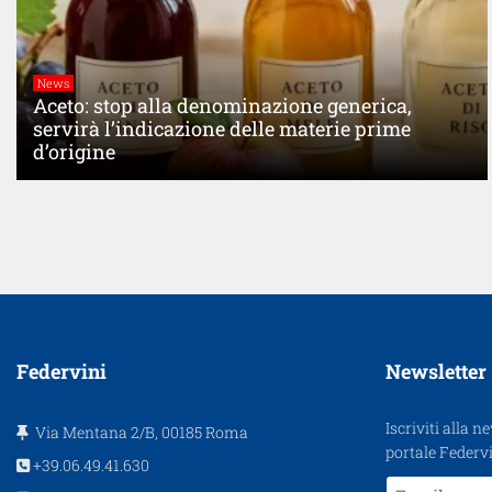
News
Aceto: stop alla denominazione generica,
servirà l’indicazione delle materie prime
d’origine
Federvini
Newsletter
Iscriviti alla n
Via Mentana 2/B, 00185 Roma
portale Federvi
+39.06.49.41.630