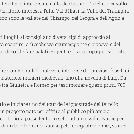
 territorio interessato dalla doc Lessini Durello, a cavallo
erritorio interessa l’alta Val d’Illasi, la Valle del Tramigna
ino sono le vallate del Chiampo, del Leogra e dell’Agno a
i luoghi, si consigliano diversi tipi di approccio al
rta scoprire la freschezza spumeggiante e piacevole del
pace di soddisfare palati esigenti e di accompagnarsi anche
e e ambientali di notevole interesse dai preziosi fossili di
i misteriosi manieri medievali, fino alla novella di Luigi Da
 tra Giulietta e Romeo per testimoniare questi primi 700
io e iniziare uno dei tour delle ippostrade del Durello
un progetto nato per offrire al pubblico più ampio
erritorio, a passo lento, in sella ad un cavallo. Nasce per
 di un territorio, nei suoi aspetti enogastronomici, storici,