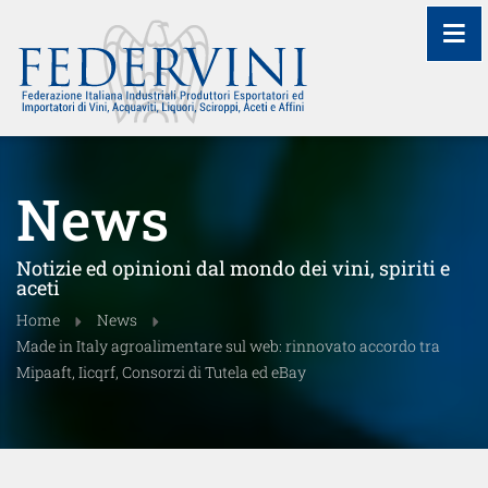
≡
News
Notizie ed opinioni dal mondo dei vini, spiriti e
aceti
Home
News
Made in Italy agroalimentare sul web: rinnovato accordo tra
Mipaaft, Iicqrf, Consorzi di Tutela ed eBay