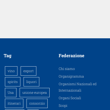
Tag
Federazione
Chi siamo
vino
export
Organigramma
spirits
liquori
Organismi Nazionali ed
Internazionali
Usa
unione europea
Organi Sociali
itinerari
consorzio
Scopi