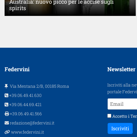
Australia: nuovo picco per le accise sugli
spirits
Federvini
Newsletter
Iscriviti alla n
Via Mentana 2/B, 00185 Roma
portale Federvi
+39.06.49.41.630
+39.06.44.69.421
+39.06.49.41.566
Accetto i
Ter
redazione@federvini.it
Iscriviti
www.federvini.it