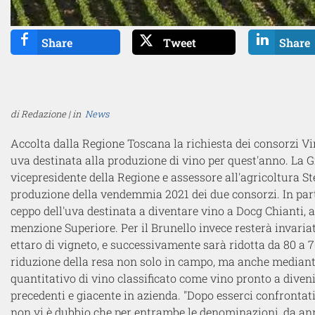
Share
Tweet
Share
di Redazione | in
News
Accolta dalla Regione Toscana la richiesta dei consorzi Vin
uva destinata alla produzione di vino per quest'anno. La G
vicepresidente della Regione e assessore all'agricoltura St
produzione della vendemmia 2021 dei due consorzi. In partic
ceppo dell'uva destinata a diventare vino a Docg Chianti, 
menzione Superiore. Per il Brunello invece resterà invaria
ettaro di vigneto, e successivamente sarà ridotta da 80 a 70
riduzione della resa non solo in campo, ma anche mediante
quantitativo di vino classificato come vino pronto a diven
precedenti e giacente in azienda. "Dopo esserci confrontati 
non vi è dubbio che per entrambe le denominazioni, da anni