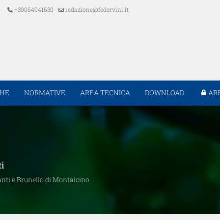
+39064941630
redazione@federvini.it
CHE
NORMATIVE
AREA TECNICA
DOWNLOAD
AR
ti
ianti e Brunello di Montalcino