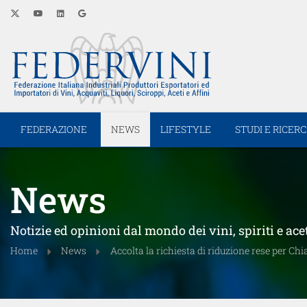
FEDERAZIONE
NEWS
LIFESTYLE
STUDI E RICER
News
Notizie ed opinioni dal mondo dei vini, spiriti e ace
Home
News
Accolta la richiesta di riduzione rese per Ch