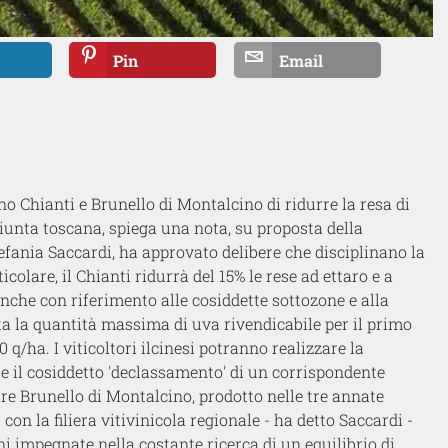
Pin
Email
o Chianti e Brunello di Montalcino di ridurre la resa di
iunta toscana, spiega una nota, su proposta della
efania Saccardi, ha approvato delibere che disciplinano la
olare, il Chianti ridurrà del 15% le rese ad ettaro e a
anche con riferimento alle cosiddette sottozone e alla
ta la quantità massima di uva rivendicabile per il primo
 q/ha. I viticoltori ilcinesi potranno realizzare la
 il cosiddetto 'declassamento' di un corrispondente
ire Brunello di Montalcino, prodotto nelle tre annate
con la filiera vitivinicola regionale - ha detto Saccardi -
 impegnate nella costante ricerca di un equilibrio di