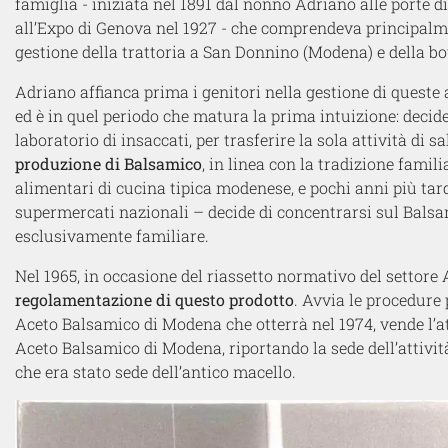
famiglia - iniziata nel 1891 dal nonno Adriano alle porte d
all’Expo di Genova nel 1927 - che comprendeva principalme
gestione della trattoria a San Donnino (Modena) e della bot
Adriano affianca prima i genitori nella gestione di queste a
ed è in quel periodo che matura la prima intuizione: decide 
laboratorio di insaccati, per trasferire la sola attività di
produzione di Balsamico
, in linea con la tradizione fami
alimentari di cucina tipica modenese, e pochi anni più tar
supermercati nazionali – decide di concentrarsi sul Bals
esclusivamente familiare.
Nel 1965, in occasione del riassetto normativo del settore 
regolamentazione di questo prodotto
. Avvia le procedure 
Aceto Balsamico di Modena che otterrà nel 1974, vende l’at
Aceto Balsamico di Modena, riportando la sede dell’attività 
che era stato sede dell’antico macello.