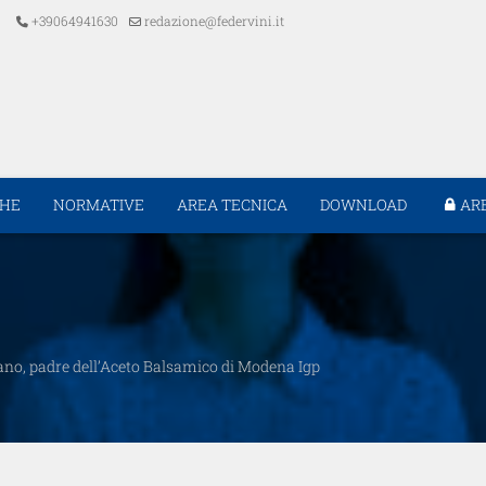
+39064941630
redazione@federvini.it
CHE
NORMATIVE
AREA TECNICA
DOWNLOAD
AR
o, padre dell’Aceto Balsamico di Modena Igp