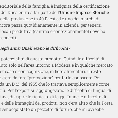
nditoriale della famiglia, è insignita della certificazione
el Duca entra a far parte dell’
Unione Imprese Storiche
% della produzione in 40 Paesi ed è uno dei marchi di
cora passa quotidianamente in azienda, per tenersi
 locali produttivi (cantina e confezionamento) dove ha
pendenti.
gli anni? Quali erano le difficoltà?
tenzialità di questo prodotto. Quindi le difficoltà di
ciuto solo nell’area intorno a Modena e in qualche mercato
r caso o con cognizione, in fiere alimentari. Il resto
iò c’era da fare “promozione” per farlo conoscere. Poi
 da un D.M. del 1965 che lo trattava semplicemente come
iù. Per l’export si aggiungevano le difficoltà di lingua, di
, di capire le richieste di legge. Infine le difficoltà di
e delle immagini dei prodotti: non c’era altro che la Posta,
aver acquistato un pezzetto di futuro, che mi avrebbe