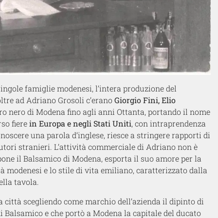
e singole famiglie modenesi, l’intera produzione del
ltre ad Adriano Grosoli c’erano
Giorgio Fini, Elio
’oro nero di Modena fino agli anni Ottanta, portando il nome
rso fiere
in Europa e negli Stati Uniti
, con intraprendenza
onoscere una parola d’inglese, riesce a stringere rapporti di
butori stranieri. L’attività commerciale di Adriano non è
one il Balsamico di Modena, esporta il suo amore per la
tà modenesi e lo stile di vita emiliano, caratterizzato dalla
ella tavola.
ua città scegliendo come marchio dell’azienda il dipinto di
di Balsamico e che portò a Modena la capitale del ducato