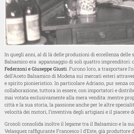
In quegli anni, al di là delle produzioni di eccellenza dell
Balsamico era appannaggio di soli quattro imprenditori: o
Federzoni e Giuseppe Giusti
. Furono loro, a trasportare l
dell’Aceto Balsamico di Modena sui mercati esteri attrave
e spirito pionieristico. In particolare Adriano, pur senza c
collaborazione, tuttora in essere, con importatori e distri
mai votata esclusivamente alla mera vendita: mentre prop
città e la sua storia, la passione anche per le altre speciali
velocità dei motori, l’inventiva degli artigiani e il piacere d
Grosoli consolida inoltre il legame tra il Balsamico e la s
Velasquez raffigurante Francesco I d’Este, già produttore 