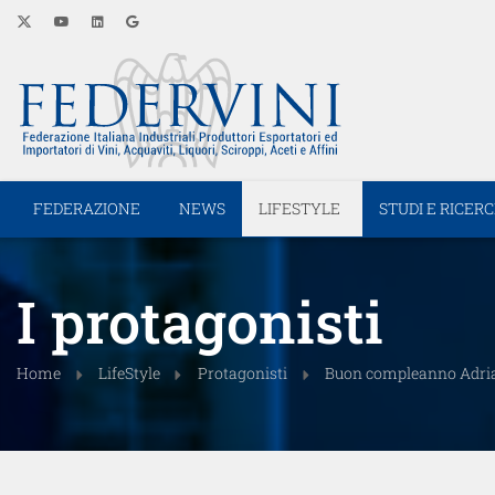
FEDERAZIONE
NEWS
LIFESTYLE
STUDI E RICER
I protagonisti
Home
LifeStyle
Protagonisti
Buon compleanno Adrian