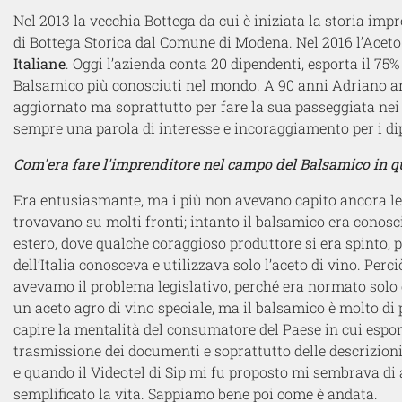
Nel 2013 la vecchia Bottega da cui è iniziata la storia impre
di Bottega Storica dal Comune di Modena. Nel 2016 l’Aceto d
Italiane
. Oggi l’azienda conta 20 dipendenti, esporta il 75
Balsamico più conosciuti nel mondo. A 90 anni Adriano an
aggiornato ma soprattutto per fare la sua passeggiata nei
sempre una parola di interesse e incoraggiamento per i di
Com'era fare l'imprenditore nel campo del Balsamico in que
Era entusiasmante, ma i più non avevano capito ancora le po
trovavano su molti fronti; intanto il balsamico era conos
estero, dove qualche coraggioso produttore si era spinto, pe
dell’Italia conosceva e utilizzava solo l’aceto di vino. Perc
avevamo il problema legislativo, perché era normato solo
un aceto agro di vino speciale, ma il balsamico è molto di p
capire la mentalità del consumatore del Paese in cui esportavi
trasmissione dei documenti e soprattutto delle descrizioni 
e quando il Videotel di Sip mi fu proposto mi sembrava di 
semplificato la vita. Sappiamo bene poi come è andata.