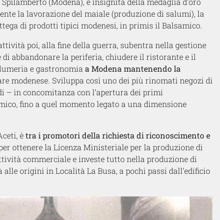
i Spilamberto (Modena), e insignita della medaglia d’oro
nte la lavorazione del maiale (produzione di salumi), la
tega di prodotti tipici modenesi, in primis il Balsamico.
ttività poi, alla fine della guerra, subentra nella gestione
di abbandonare la periferia, chiudere il ristorante e il
 salumeria e gastronomia
a Modena mantenendo la
liare modenese. Sviluppa così uno dei più rinomati negozi di
di – in concomitanza con l’apertura dei primi
amico, fino a quel momento legato a una dimensione
Aceti, è
tra i promotori della richiesta di riconoscimento e
per ottenere la Licenza Ministeriale per la produzione di
tività commerciale e investe tutto nella produzione di
alle origini in Località La Busa, a pochi passi dall’edificio