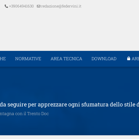
+39064941630
redazione@federvini.it
CHE
NORMATIVE
AREA TECNICA
DOWNLOAD
AR
ri da seguire per apprezzare ogni sfumatura dello stile 
montagna con il Trento Doc