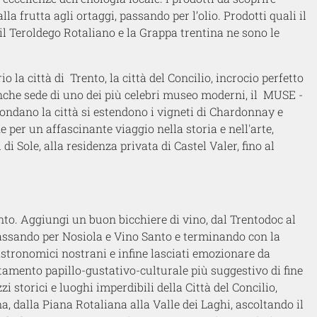
la frutta agli ortaggi, passando per l’olio. Prodotti quali il
il Teroldego Rotaliano e la Grappa trentina ne sono le
o la città di Trento, la città del Concilio, incrocio perfetto
anche sede di uno dei più celebri museo moderni, il MUSE -
condano la città si estendono i vigneti di Chardonnay e
e per un affascinante viaggio nella storia e nell'arte,
i Sole, alla residenza privata di Castel Valer, fino al
nto. Aggiungi un buon bicchiere di vino, dal Trentodoc al
assando per Nosiola e Vino Santo e terminando con la
astronomici nostrani e infine lasciati emozionare da
tamento papillo-gustativo-culturale più suggestivo di fine
i storici e luoghi imperdibili della Città del Concilio,
, dalla Piana Rotaliana alla Valle dei Laghi, ascoltando il