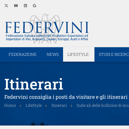
FEDERAZIONE
NEWS
LIFESTYLE
STUDI E RICER
Itinerari
Federvini consiglia i posti da visitare e gli itinera
Home
LifeStyle
Itinerari
Sulle ali delle bollicine di 