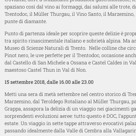
spaziano così dal vino ai formaggi, dai salumi alle trote, dal
Trentodoc, il Müller Thurgau, il Vino Santo, il Marzemino, 
punte di diamante.
Punto di partenza ideale per scoprire queste delizie è propri
tra spirito rinascimentale italiano e sobrietà alpina. Ma 
Museo di Scienze Naturali di Trento. Nelle colline che cir
Pinot nero, le uve perfette per il Trentodoc, occasione anch
dal Castello di San Michele a Ossana e Castel Caldes in Val d
maestoso Castel Thun in Val di Non.
15 settembre 2018, dalle 16.00 alle 23.00
Metti una sera di metà settembre nel centro storico di Tre
Marzemino, dal Teroldego Rotaliano al Müller Thurgau, p
Grappa, assapora la delizia di un viaggio nei giacimenti g
sorprendenti evoluzioni aeree: tutto questo è DOC, l’appun
estate. Un viaggio in sette tappe attraverso evocativi palazz
passando idealmente dalla Valle di Cembra alla Vallagarina