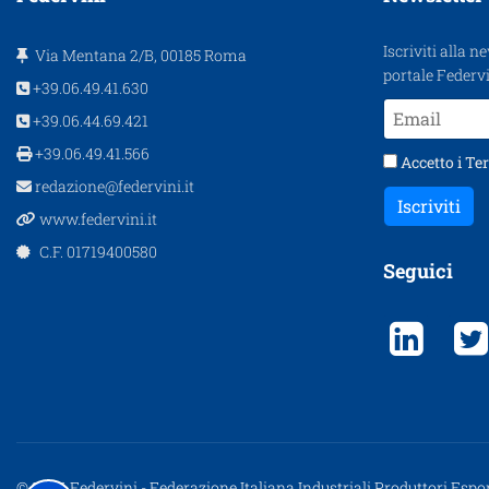
Iscriviti alla n
Via Mentana 2/B, 00185 Roma
portale Federvi
+39.06.49.41.630
+39.06.44.69.421
+39.06.49.41.566
Accetto i
Ter
redazione@federvini.it
Iscriviti
www.federvini.it
C.F. 01719400580
Seguici
© 2026 Federvini - Federazione Italiana Industriali Produttori Espor