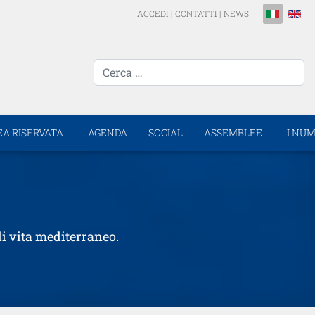
Seleziona la 
ACCEDI
|
CONTATTI
|
NEWS
cerca...
EA RISERVATA
AGENDA
SOCIAL
ASSEMBLEE
I NUM
di vita mediterraneo.