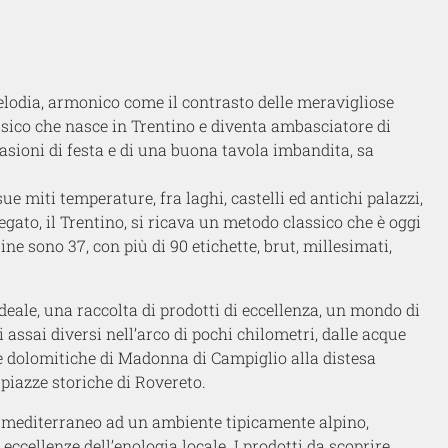
lodia, armonico come il contrasto delle meravigliose
sico che nasce in Trentino e diventa ambasciatore di
asioni di festa e di una buona tavola imbandita, sa
e miti temperature, fra laghi, castelli ed antichi palazzi,
iegato, il Trentino, si ricava un metodo classico che è oggi
ine sono 37, con più di 90 etichette, brut, millesimati,
ideale, una raccolta di prodotti di eccellenza, un mondo di
i assai diversi nell’arco di pochi chilometri, dalle acque
ime dolomitiche di Madonna di Campiglio alla distesa
 piazze storiche di Rovereto.
e mediterraneo ad un ambiente tipicamente alpino,
eccellenze dell’enologia locale. I prodotti da scoprire