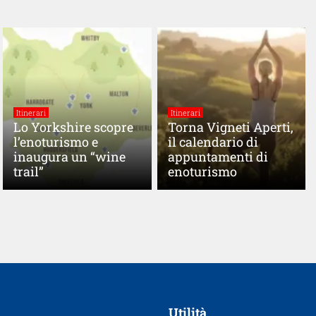
Itinerari
Itinerari
Lo Yorkshire scopre
Torna Vigneti Aperti,
l’enoturismo e
il calendario di
inaugura un “wine
appuntamenti di
trail”
enoturismo
Utilità