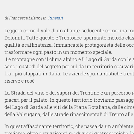
di Francesca Liistro | in
Itinerari
Leggero come il volo di un aliante, seducente come una me
Dolomiti. Tutto questo è Trentodoc, spumante metodo clas
qualità e raffinatezza. Immancabile protagonista delle occ
trasformare ogni pasto in un momento speciale.
Le montagne con il clima alpino e il Lago di Garda con le su
sono i custodi del segreto per cui da un territorio così var
fra i più stappati in Italia. Le aziende spumantistiche trent
riserve e rosè.
La Strada del vino e dei sapori del Trentino è un percorso 
piaceri per il palato. In questo territorio troviamo paesagg
del Lago di Garda alle viti della Piana Rotaliana, dalle c
della Valsugana, dalle strade rinascimentali di Trento alle
In quest’affascinante territorio, che passa da un ambient
troviamo, oltre a stuzzicanti produzioni gastronomiche, le 