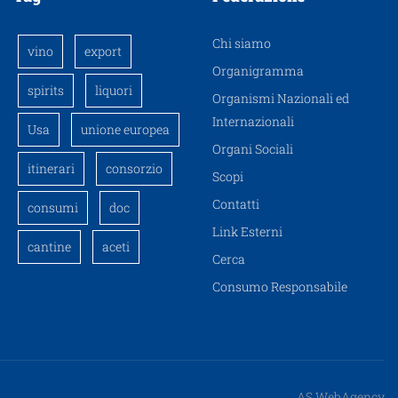
Chi siamo
vino
export
Organigramma
spirits
liquori
Organismi Nazionali ed
Internazionali
Usa
unione europea
Organi Sociali
itinerari
consorzio
Scopi
Contatti
consumi
doc
Link Esterni
cantine
aceti
Cerca
Consumo Responsabile
AS WebAgency