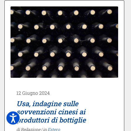
12 Giugno 2024
Usa, indagine sulle
sovvenzioni cinesi ai
produttori di bottiglie
di Redazione |
in
Estero