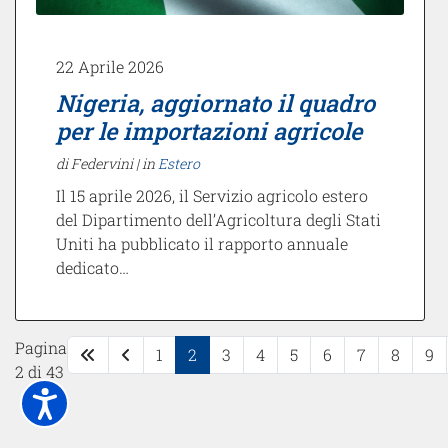
22 Aprile 2026
Nigeria, aggiornato il quadro
per le importazioni agricole
di Federvini |
in
Estero
Il 15 aprile 2026, il Servizio agricolo estero
del Dipartimento dell’Agricoltura degli Stati
Uniti ha pubblicato il rapporto annuale
dedicato…
Pagina
1
2
3
4
5
6
7
8
9
2 di 43