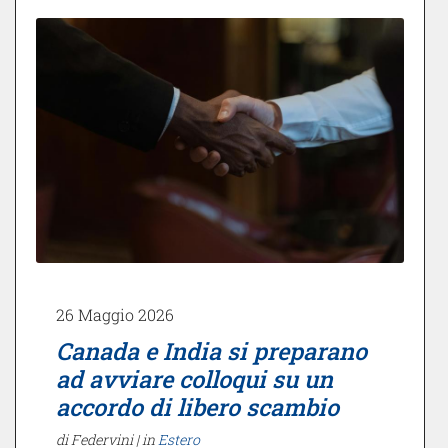
26 Maggio 2026
Canada e India si preparano
ad avviare colloqui su un
accordo di libero scambio
di Federvini |
in
Estero