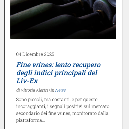
04 Dicembre 2025
Fine wines: lento recupero
degli indici principali del
Liv-Ex
di Vittoria Alerici |
in
News
Sono piccoli, ma costanti, e per questo
incoraggianti, i segnali positivi sul mercato
secondario dei fine wines, monitorato dalla
piattaforma…