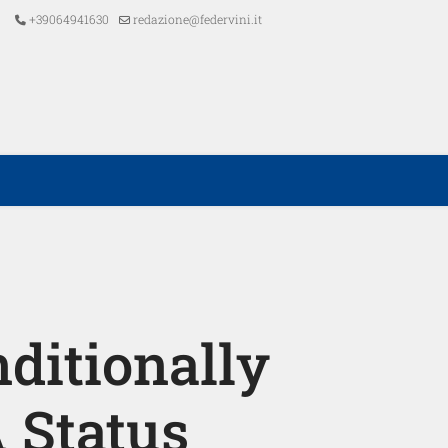
+39064941630
redazione@federvini.it
ditionally
 Status