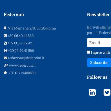
Federvini
Newsletter
Iscriviti alla n
Via Mentana 2/B, 00185 Roma
portale Federvi
+39.06.49.41.630
+39.06.44.69.421
+39.06.49.41.566
I agree with
redazione@federvini.it
Subscribe
www.federvini.it
C.F. 01719400580
Follow us