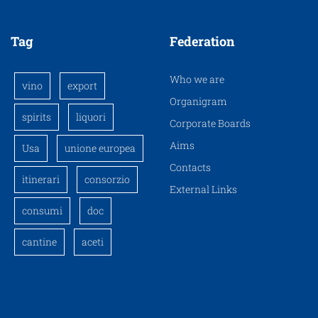
Tag
Federation
Who we are
vino
export
Organigram
spirits
liquori
Corporate Boards
Aims
Usa
unione europea
Contacts
itinerari
consorzio
External Links
consumi
doc
cantine
aceti