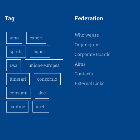
Tag
Federation
Who we are
vino
export
Organigram
spirits
liquori
Corporate Boards
Aims
Usa
unione europea
Contacts
itinerari
consorzio
External Links
consumi
doc
cantine
aceti