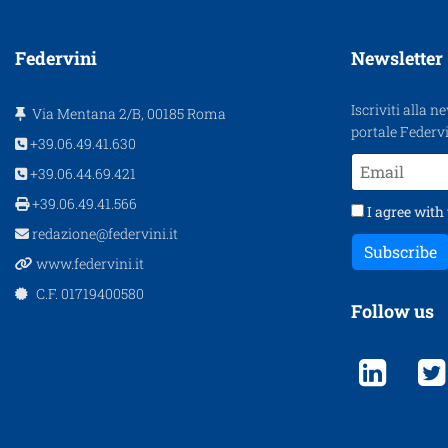
Federvini
Newsletter
Iscriviti alla n
Via Mentana 2/B, 00185 Roma
portale Federvi
+39.06.49.41.630
+39.06.44.69.421
+39.06.49.41.566
I agree with
redazione@federvini.it
Subscribe
www.federvini.it
C.F. 01719400580
Follow us