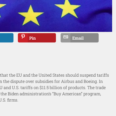
Pin
Email
that the EU and the United States should suspend tariffs
n the dispute over subsidies for Airbus and Boeing. In
nd U.S. tariffs on $11.5 billion of products. The trade
r the Biden administration’s “Buy American” program,
.S. firms.