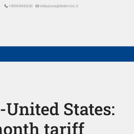
+39064941630
redazione@federvini.it
United States:
onth tariff