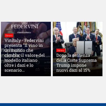
News
Vinitaly - Federvini
presenta "Il vino in
un mondo che
News
cambia: il valore del
Dopo la sentenza
modello italiano
della Corte Suprema
oltre i dazi e lo
Trump impone
scenario...
nuovi dazi al 15%