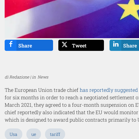
Share
Tweet
Share
di Redazione | in
News
The European Union trade chief
has reportedly suggested
for six months in order to reach a negotiated settlement o
March 2021, they agreed to a four-month suspension on EU a
chief reportedly also indicated that the EU would monito
which is designed to award public contracts primarily to U
Usa
ue
tariff