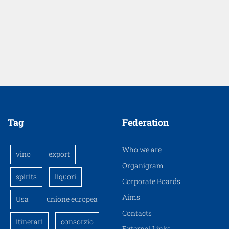
Tag
Federation
Who we are
vino
export
Organigram
spirits
liquori
Corporate Boards
Aims
Usa
unione europea
Contacts
itinerari
consorzio
External Links