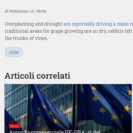
di Redazione | in
News
Overplanting and drought
are reportedly driving a mass 
traditional areas for grape growing are so dry, rabbits le
the trunks of vines.
chile
Articoli correlati
News
Accordo commerciale UE-USA: sì del