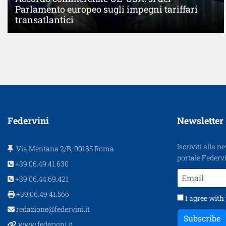
Parlamento europeo sugli impegni tariffari
transatlantici
Federvini
Newsletter
Iscriviti alla n
Via Mentana 2/B, 00185 Roma
portale Federvi
+39.06.49.41.630
+39.06.44.69.421
+39.06.49.41.566
I agree with
redazione@federvini.it
Subscribe
www.federvini.it