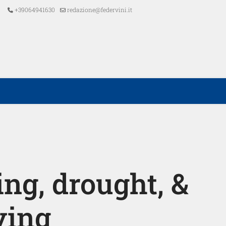
+39064941630
redazione@federvini.it
ing, drought, &
ving