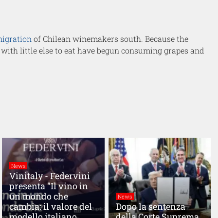
migration
of Chilean winemakers south. Because the
ft with little else to eat have begun consuming grapes and
News
Vinitaly - Federvini
presenta "Il vino in
un mondo che
News
cambia: il valore del
Dopo la sentenza
modello italiano
della Corte Suprema