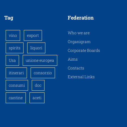
Tag
Federation
Who we are
vino
export
Organigram
spirits
liquori
Corporate Boards
Aims
Usa
unione europea
Contacts
itinerari
consorzio
External Links
consumi
doc
cantine
aceti