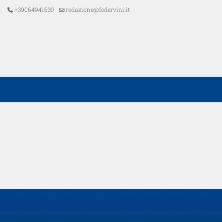
+39064941630
redazione@federvini.it