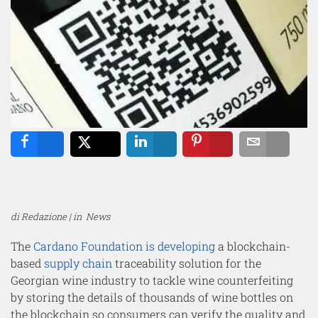
Share
Tweet
Share
Pin
Email
di Redazione | in
News
The
Cardano Foundation
is developing
a blockchain-
based
supply chain
traceability solution for the
Georgian wine industry to tackle wine counterfeiting
by storing the details of thousands of wine bottles on
the blockchain so consumers can verify the quality and