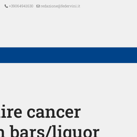
+39064941630
redazione@federvini.it
ire cancer
n bars/liquor