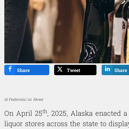
Share
Tweet
Share
di Federvini | in
News
th
On April 25
, 2025, Alaska enacted a
liquor stores across the state to displ