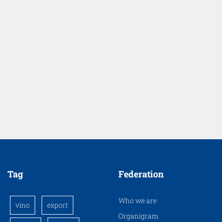
Tag
Federation
Who we are
vino
export
Organigram