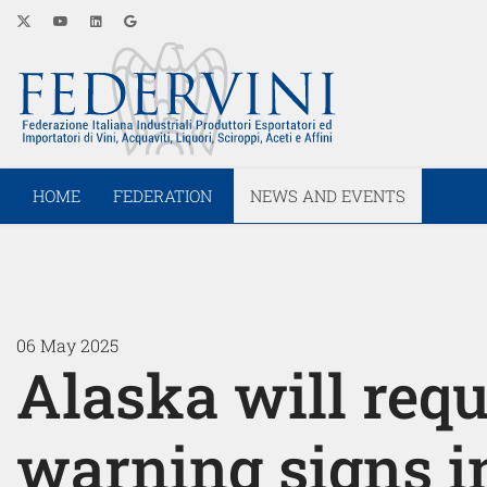
HOME
FEDERATION
NEWS AND EVENTS
06 May 2025
Alaska will requ
warning signs i