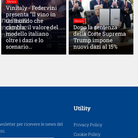
News
Vinitaly - Federvini
presenta "Il vino in
un mondo che
News
cambia: il valore del
Dopo la sentenza
modello italiano
della Corte Suprema
oltre i dazi e lo
Trump impone
scenario...
nuovi dazi al 15%
Utility
ewsletter per ricevere le news del
Privacy Policy
ni.
Cookie Policy