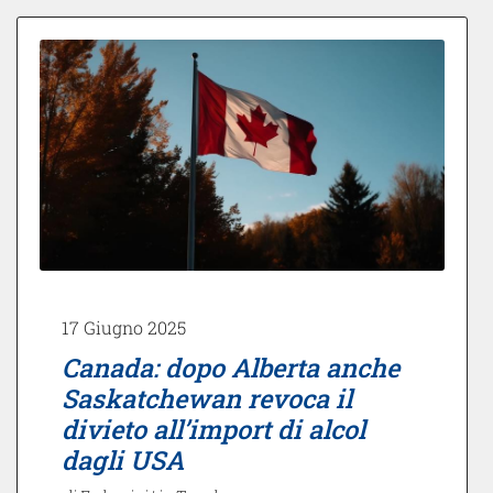
17 Giugno 2025
Canada: dopo Alberta anche
Saskatchewan revoca il
divieto all’import di alcol
dagli USA