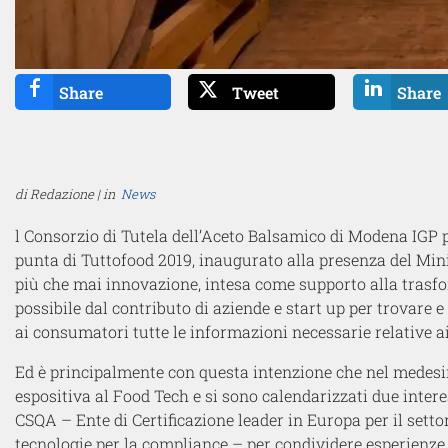
Share
Tweet
Share
di Redazione | in
News
l Consorzio di Tutela dell’Aceto Balsamico di Modena IGP 
punta di Tuttofood 2019, inaugurato alla presenza del Mini
più che mai innovazione, intesa come supporto alla trasfo
possibile dal contributo di aziende e start up per trovare 
ai consumatori tutte le informazioni necessarie relative ai
Ed è principalmente con questa intenzione che nel medesim
espositiva al Food Tech e si sono calendarizzati due intere
CSQA – Ente di Certificazione leader in Europa per il set
tecnologie per la compliance – per condividere esperienze, 