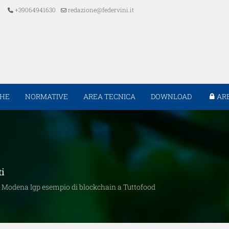
+39064941630
redazione@federvini.it
CHE
NORMATIVE
AREA TECNICA
DOWNLOAD
AR
ti
di Modena Igp esempio di blockchain a Tuttofood