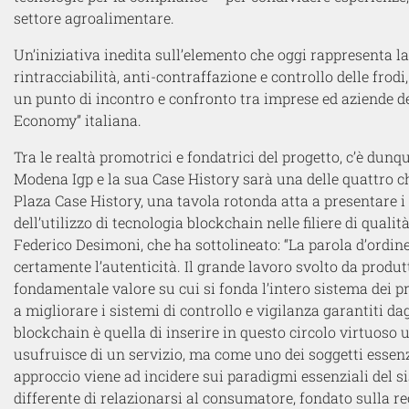
settore agroalimentare.
Un’iniziativa inedita sull’elemento che oggi rappresenta l
rintracciabilità, anti-contraffazione e controllo delle frod
un punto di incontro e confronto tra imprese ed aziende del
Economy” italiana.
Tra le realtà promotrici e fondatrici del progetto, c’è dun
Modena Igp e la sua Case History sarà una delle quattro 
Plaza Case History, una tavola rotonda atta a presentare i 
dell’utilizzo di tecnologia blockchain nelle filiere di qualit
Federico Desimoni, che ha sottolineato: “La parola d’ordine d
certamente l’autenticità. Il grande lavoro svolto da produtt
fondamentale valore su cui si fonda l’intero sistema dei pro
a migliorare i sistemi di controllo e vigilanza garantiti dag
blockchain è quella di inserire in questo circolo virtuoso
usufruisce di un servizio, ma come uno dei soggetti essenz
approccio viene ad incidere sui paradigmi essenziali del s
differente di relazionarsi al consumatore, fondato sulla re