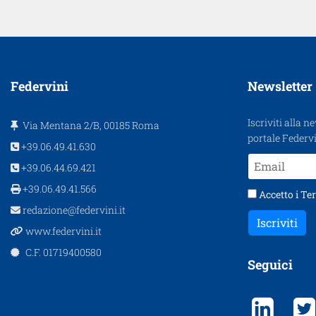
Federvini
Newsletter
Iscriviti alla n
Via Mentana 2/B, 00185 Roma
portale Federvi
+39.06.49.41.630
+39.06.44.69.421
+39.06.49.41.566
Accetto i
Ter
redazione@federvini.it
Iscriviti
www.federvini.it
C.F. 01719400580
Seguici