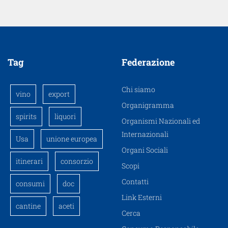
Tag
Federazione
Chi siamo
vino
export
Organigramma
spirits
liquori
Organismi Nazionali ed
Internazionali
Usa
unione europea
Organi Sociali
itinerari
consorzio
Scopi
Contatti
consumi
doc
Link Esterni
cantine
aceti
Cerca