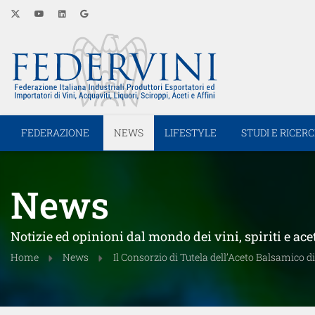
FEDERAZIONE
NEWS
LIFESTYLE
STUDI E RICER
News
Notizie ed opinioni dal mondo dei vini, spiriti e ace
Home
News
Il Consorzio di Tutela dell’Aceto Balsamico 