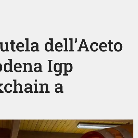
utela dell’Aceto
odena Igp
kchain a