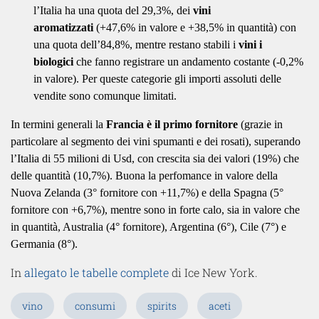
l’Italia ha una quota del 29,3%, dei
vini
aromatizzati
(+47,6% in valore e +38,5% in quantità) con
una quota dell’84,8%, mentre restano stabili i
vini i
biologici
che fanno registrare un andamento costante (-0,2%
in valore). Per queste categorie gli importi assoluti delle
vendite sono comunque limitati.
In termini generali la
Francia è il primo fornitore
(grazie in
particolare al segmento dei vini spumanti e dei rosati), superando
l’Italia di 55 milioni di Usd, con crescita sia dei valori (19%) che
delle quantità (10,7%). Buona la perfomance in valore della
Nuova Zelanda (3° fornitore con +11,7%) e della Spagna (5°
fornitore con +6,7%), mentre sono in forte calo, sia in valore che
in quantità, Australia (4° fornitore), Argentina (6°), Cile (7°) e
Germania (8°).
In
allegato le tabelle complete
di Ice New York.
vino
consumi
spirits
aceti