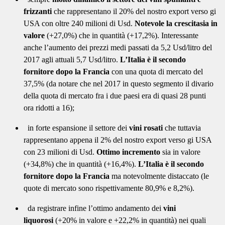
frizzanti
che rappresentano il 20% del nostro export verso gi
USA con oltre 240 milioni di Usd.
Notevole la crescitasia in
valore
(+27,0%) che in quantità (+17,2%). Interessante
anche l’aumento dei prezzi medi passati da 5,2 Usd/litro del
2017 agli attuali 5,7 Usd/litro.
L’Italia è il secondo
fornitore dopo la Francia
con una quota di mercato del
37,5% (da notare che nel 2017 in questo segmento il divario
della quota di mercato fra i due paesi era di quasi 28 punti
ora ridotti a 16);
in forte espansione il settore dei
vini rosati
che tuttavia
rappresentano appena il 2% del nostro export verso gi USA
con 23 milioni di Usd.
Ottimo incremento
sia in valore
(+34,8%) che in quantità (+16,4%).
L’Italia è il secondo
fornitore dopo la Francia
ma notevolmente distaccato (le
quote di mercato sono rispettivamente 80,9% e 8,2%).
da registrare infine l’ottimo andamento dei
vini
liquorosi
(+20% in valore e +22,2% in quantità) nei quali