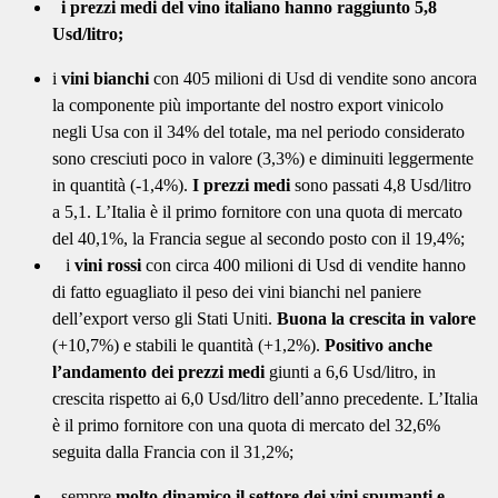
i prezzi medi del vino italiano hanno raggiunto 5,8
Usd/litro;
i
vini bianchi
con 405 milioni di Usd di vendite sono ancora
la componente più importante del nostro export vinicolo
negli Usa con il 34% del totale, ma nel periodo considerato
sono cresciuti poco in valore (3,3%) e diminuiti leggermente
in quantità (-1,4%).
I prezzi medi
sono passati 4,8 Usd/litro
a 5,1. L’Italia è il primo fornitore con una quota di mercato
del 40,1%, la Francia segue al secondo posto con il 19,4%;
i
vini rossi
con circa 400 milioni di Usd di vendite hanno
di fatto eguagliato il peso dei vini bianchi nel paniere
dell’export verso gli Stati Uniti.
Buona la crescita in valore
(+10,7%) e stabili le quantità (+1,2%).
Positivo anche
l’andamento dei prezzi medi
giunti a 6,6 Usd/litro, in
crescita rispetto ai 6,0 Usd/litro dell’anno precedente. L’Italia
è il primo fornitore con una quota di mercato del 32,6%
seguita dalla Francia con il 31,2%;
sempre
molto dinamico il settore dei vini spumanti e