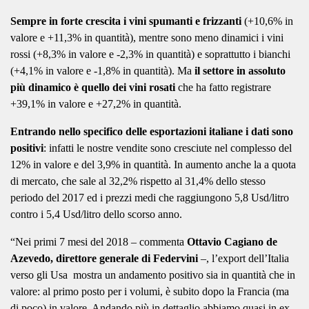
Sempre in forte crescita i vini spumanti e frizzanti
(+10,6% in
valore e +11,3% in quantità), mentre sono meno dinamici i vini
rossi (+8,3% in valore e -2,3% in quantità) e soprattutto i bianchi
(+4,1% in valore e -1,8% in quantità). Ma
il settore in assoluto
più dinamico è quello dei vini rosati
che ha fatto registrare
+39,1% in valore e +27,2% in quantità.
Entrando nello specifico delle esportazioni italiane i dati sono
positivi
: infatti le nostre vendite sono cresciute nel complesso del
12% in valore e del 3,9% in quantità. In aumento anche la a quota
di mercato, che sale al 32,2% rispetto al 31,4% dello stesso
periodo del 2017 ed i prezzi medi che raggiungono 5,8 Usd/litro
contro i 5,4 Usd/litro dello scorso anno.
“Nei primi 7 mesi del 2018 – commenta
Ottavio Cagiano de
Azevedo, direttore generale di Federvini
–, l’export dell’Italia
verso gli Usa mostra un andamento positivo sia in quantità che in
valore: al primo posto per i volumi, è subito dopo la Francia (ma
di poco) in valore. Andando più in dettaglio abbiamo quasi in ex