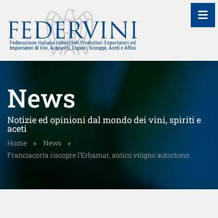
≡
News
Notizie ed opinioni dal mondo dei vini, spiriti e
aceti
Home
News
Franciacorta riscopre l'Erbamat, antico vitigno autoctono