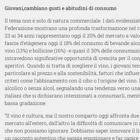
Giovani,
cambiano gusti e abitudini
di consumo
Il tema
non è solo
di natura
commerciale. I dati
evidenziat
Federazione
mostrano una profonda trasformazione nel rap
23 ai 34 anni rappresentano
oggi
il 20% del mercato a val
fascia d’età
genera oggi il
18%
del consumo di bevande
alco
vino
(13%)
e bollicine
(16%) -
e q
uasi il 30% delle consumaz
intravedono significative opportunità di crescita per il co
aperitivi. Quando si tratta di scegliere il vino, i giovani
particolare al prezzo e alla sostenibilità, fattori che infl
criteri come l'abbinamento con il cibo o l'origine del vino. 
alcolico o senza alcol, segnalando una tendenza verso una 
italiani
che si dichiarano
intenzionati a consumarli
,
mentr
bassa gradazione.
“Il vino è cultura, ma il nostro comparto oggi affronta due g
mercato all’estero, dall’altro la difficoltà di comunicare 
che non possiamo ignorare. Dobbiamo saper innovare il ling
un racconto autentico che sappia emozionare e far capire da