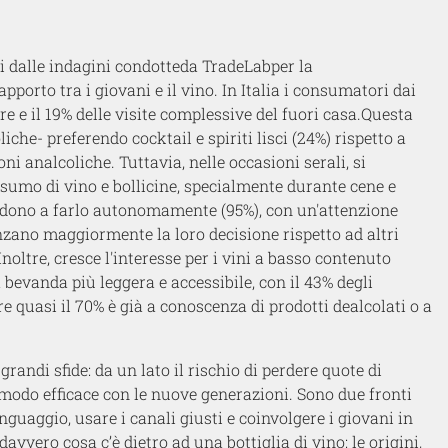
i dalle indagini condotte
da
TradeLab
per la
porto tra i giovani e il vino.
In Italia i consumatori
dai
ore
e il 19% delle visite complessive del fuori casa.
Questa
liche
-
prefer
endo
cocktail e spiriti lisci
(24%)
rispetto a
ioni
analcoliche
.
Tuttavia, nelle occasioni serali, si
nsumo di vino e bollicine, specialmente durante cene e
 tendono a farlo autonomamente (95%), con un'attenzione
uenzano maggiormente la loro decisione rispetto ad altri
Inoltre, cresce l'interesse per i vini a basso contenuto
bevanda più leggera e accessibile, con il
4
3% degli
e quasi il 70% è già a conoscenza di prodotti dealcolati o a
randi sfide: da un lato il rischio di perdere quote di
in modo efficace con le nuove generazioni. Sono due fronti
uaggio, usare i canali giusti e coinvolgere i giovani in
vvero cosa c’è dietro ad una bottiglia di vino: le origini,