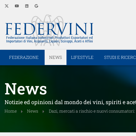
FEDERAZIONE
NEWS
LIFESTYLE
STUDI E RICER
News
Notizie ed opinioni dal mondo dei vini, spiriti e ace
Home
News
Dazi, mercati a rischio e nuovi consumatori: 