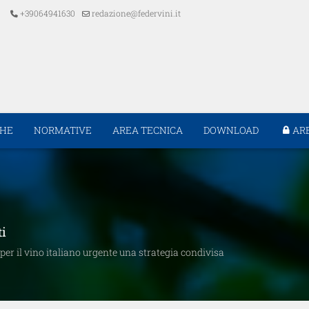
+39064941630
redazione@federvini.it
CHE
NORMATIVE
AREA TECNICA
DOWNLOAD
AR
ti
per il vino italiano urgente una strategia condivisa