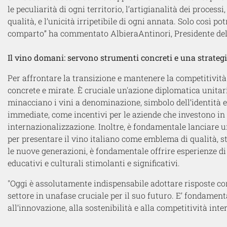
le peculiarità di ogni territorio, l’artigianalità dei processi
qualità, e l’unicità irripetibile di ogni annata. Solo così p
comparto” ha commentato
Albiera
Antinori
, Presidente de
Il vino domani
: servono strumenti concreti e una strateg
Per affrontare la transizione e mantenere la competitività
concrete e mirate. È cruciale un'azione diplomatica unitar
minacciano i vini a denominazione, simbolo dell’identità e
immediate,
come
incentivi per le aziende che investono in 
internazionalizzazione. Inoltre, è fondamentale lanciare u
per presentare il vino italiano come emblema di qualità, s
le nuove
generazioni, è fondamentale offrire esperienze d
educativi
e culturali
stimolanti e significativi.
"
Oggi è assolutamente indispensabile adottare risposte co
settore
in un
a
fase cruciale per il suo futuro
.
E’
fondament
all’innovazione, alla sostenibilità e alla competitività int