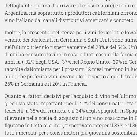
dettagliante - prima di arrivare al consumatore) e in
un co
Argentina
ma soprattutto i produttori californiani
offron
vino italiano dai canali distributivi americani è concreto.
Inoltre, la crescente preferenza per i vini
dealcolati
e low
a
vendite d
ei dealcolati
in Germania e Stati Uniti sono aum
nell’ultimo triennio
rispettivamente
del 23% e del 54
%
.
Un’
d
i chi ha consumato
vino in casa e fuori casa nella fascia d
anni fa (-32% negli USA, -37% nel Regno Unito, -39% in Ge
raccolte da
Nomisma
per i prossimi 12 mesi
mettono in lu
anni)
che
preferirà vini low/no alcol rispetto a
quelli
tradi
26% in Germania e il 20% in Francia.
Quanto ai fattori
decisivi
per l’acquisto di vino
nell’ultimo
green sia stato
importante
per il 41% dei
consumatori tra i
tedeschi, il 38% dei francesi e il 34% degli spagnoli.
In Spag
rilevante
nella scelta di acquisto di un vino
,
così come in 
figurano in testa ai criteri
, rispettivamente
per
il 37% e il 
tutti i mercati,
per i consumatori più giovani
la
sostenibili