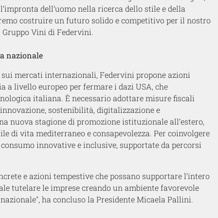
, l’impronta dell’uomo nella ricerca dello stile e della
otremo costruire un futuro solido e competitivo per il nostro
l Grupp
o
Vini
di Federvini.
ia nazionale
 sui mercati internazionali, Federvini propone azioni
ia a livello europeo per fermare i dazi USA, che
nologica italiana. È necessario adottare misure fiscali
innovazione, sostenibilità, digitalizzazione e
na nuova stagione di promozione istituzionale all’estero,
tile di vita mediterraneo e consapevolezza.
Per coinvolgere
i consumo innovative e inclusive, supportate da percorsi
ncrete e azioni tempestive che possano supportare l’intero
ale
tutelare
le imprese
cre
ando un ambiente favorevole
ernazionale
", ha concluso la Presidente Micaela Pallini.