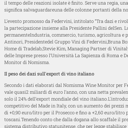
i
l tempo delle reazioni isolate è finito. Serve una regia, un
significa
salvaguardare
una delle colonne portanti dell
a n
L’evento
promosso da Federvini,
intitolato “
Tra dazi e rivo
la partecipazione
insieme alla Presidente Pallini
d
el
Sen. L
permanente
Industria, commercio, turismo, agricoltura e
Antinori,
Presidente
del Gruppo Vini di Federvini,
Bruna Bo
Home
di
Tradelab
,
Stevie Kim
,
Managing Partner
di
Vinital
delle Imprese
presso l’
Università
La
Sapienza di Roma
e
D
Monitor
di
Nomisma
.
I
l peso dei dazi sull'export
di vino
italiano
Secondo i dati
elaborati dal
Nomisma Wine Monitor
per F
vale
quasi
2
miliardi di euro l’anno, con una netta prevalen
solo il
2
4
% dell’export mondiale del vino italiano.
L'introdu
competitivo del Made in Italy, con un aumento dei prezzi 
di
+
0,90 euro/litro per il Prosecco e fino a
+
2,60 euro/litro 
toscani.
Tenendo conto che dalla dogana allo scaffale il 
sistema distributivo statunitense,
che per legge
stabilisce