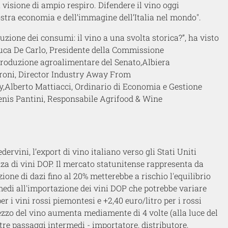
a visione
di ampio respiro
. Difendere il vino oggi
ostra
economia e dell’immagine dell’Italia nel mondo
".
luzione dei consumi: il vino a una svolta storica?
”, ha visto
uca De Carlo,
Presidente della Commissione
 produzione agroalimentare
del Senato,
Albiera
roni
,
Director Industry Away From
y
,
Alberto Mattiacci
,
Ordinario di Economia e Gestione
enis Pantini
,
Responsabile Agrifood & Wine
edervini
,
l’export
di vino
italiano verso gli Stati Uniti
za di vini
DOP.
Il mercato statunitense rappresenta da
zione di dazi fino al 20% metterebbe a rischio l'equilibrio
medi all'importazione dei vini DOP che potrebbe variare
per i vini rossi piemontesi e
+
2,40 euro/litro per i rossi
prezzo del vino aumenta mediamente
di
4 volte (alla luce
del
tre
passaggi intermedi - importatore, distributore,