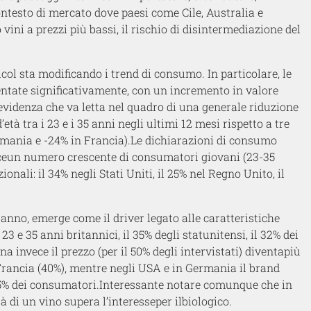
ntesto
di mercato
dove paesi come Cile, Australia e
o
vini a
prezzi più bassi, il rischio di disintermediazione del
lco
l
sta modificando i trend di consumo. In particolare, le
entate significativamente, con un incremento
in valore
evidenza
che va letta nel quadro di una generale riduzione
’età tra i 23 e i 35 anni
negli ultimi 12 mesi
rispetto a tre
rmania e -24% in Francia).
Le
dichiarazioni di consumo
ce
un numero crescente di consumatori giovani (23-35
zionali
: il 34% negli Stati Uniti, il 25% nel Regno Unito, il
 anno
, emerge come
il driver
legato alle caratteristiche
 23 e 35 anni
britannici, il 35% degli statunitensi, il 32% dei
na invece
il
prezzo
(
per il
50
%
degli intervistati
)
diventa
più
Francia (40%), mentre negli USA e in Germania il brand
35%
dei consumatori
.
Interessante notare comunque che
in
tà
di un vino supera
l’interesse
per il
bio
logico.