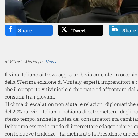
Share
Tweet
Share
di Vittoria Alerici | in
News
Il vino italiano si trova oggi a un bivio cruciale. In occas
della
5
7
esima edizione di
Vinitaly, esperti, imprenditori e
che il comparto vitivinicolo è chiamato ad affrontare: dal
consumi tra i giovani.
"
Il clima di escalation non aiuta le relazioni diplomatiche
del 20% su
i
vini italiani rischiano di estrometterci dagli s
stesso tempo, anche
la platea dei consumatori
sta cambia
Dobbiamo
essere in grado di intercettare
e
d
agganciare i g
con le nuove tendenze -
ha dichiarato
la
Presidente di Fed