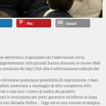
Pin
Email
ione dell’evento organizzato da
Federvini
nel corso
 rappresentanti istituzionali hanno discusso le nuove sfide
la minaccia dei dazi USA alla trasformazione radicale dei
 e allontana qualunque possibilità di negoziazione.
I d
azi
caffali
americani
a vantaggio di altri competitor.
A
llo
ndo
e con loro i criteri di scelta dei prodotti
.
usti in evoluzione
per p
oter garantire un’offerta in linea
ervini
Micaela Pallini
-.
Oggi serv
e una visione strategica: