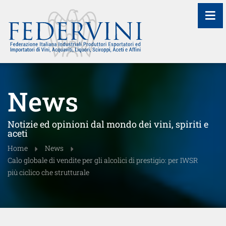
≡
News
Notizie ed opinioni dal mondo dei vini, spiriti e
aceti
Home
News
Calo globale di vendite per gli alcolici di prestigio: per IWSR
più ciclico che strutturale