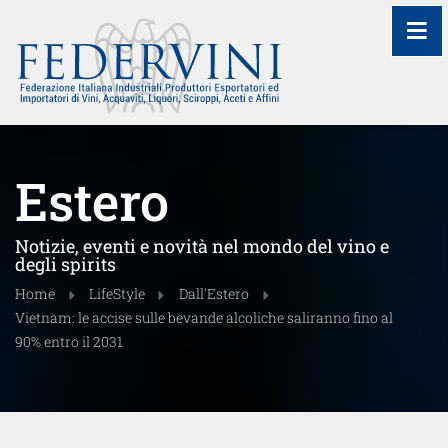
≡
Estero
Notizie, eventi e novità nel mondo del vino e
degli spirits
Home
LifeStyle
Dall'Estero
Vietnam: le accise sulle bevande alcoliche saliranno fino al
90% entro il 2031