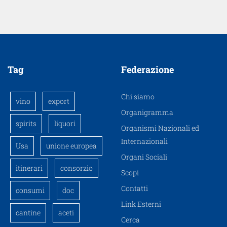
Tag
Federazione
Chi siamo
vino
export
Organigramma
spirits
liquori
Organismi Nazionali ed
Internazionali
Usa
unione europea
Organi Sociali
itinerari
consorzio
Scopi
Contatti
consumi
doc
Link Esterni
cantine
aceti
Cerca