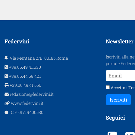
Federvini
Newsletter
Iscriviti alla n
Via Mentana 2/B, 00185 Roma
portale Federvi
+39.06.49.41.630
+39.06.44.69.421
+39.06.49.41.566
Accetto i
Ter
redazione@federvini.it
Iscriviti
www.federvini.it
C.F. 01719400580
Seguici