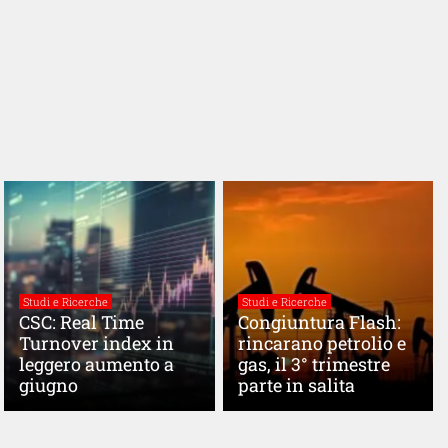
Studi e Ricerche
Studi e Ricerche
CSC: Real Time
Congiuntura Flash:
Turnover index in
rincarano petrolio e
leggero aumento a
gas, il 3° trimestre
giugno
parte in salita