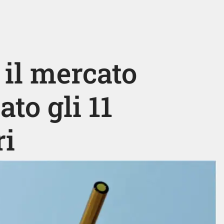
 il mercato
to gli 11
ri