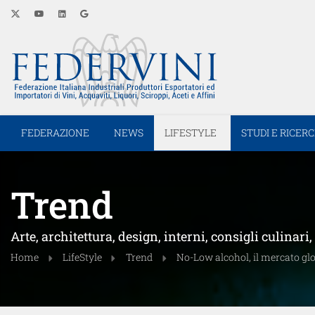
FEDERAZIONE
NEWS
LIFESTYLE
STUDI E RICER
Trend
Arte, architettura, design, interni, consigli culina
Home
LifeStyle
Trend
No-Low alcohol, il mercato glob