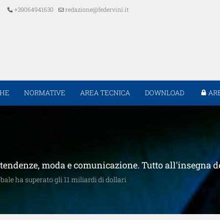
+39064941630
redazione@federvini.it
CHE
NORMATIVE
AREA TECNICA
DOWNLOAD
AR
ri, tendenze, moda e comunicazione. Tutto all'insegna d
ale ha superato gli 11 miliardi di dollari